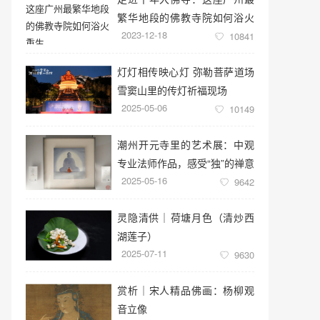
繁华地段的佛教寺院如何浴火
2023-12-18
重生
10841
灯灯相传映心灯 弥勒菩萨道场
雪窦山里的传灯祈福现场
2025-05-06
10149
潮州开元寺里的艺术展：中观
专业法师作品，感受“独”的禅意
2025-05-16
世界
9642
灵隐清供｜​荷塘月色（清炒西
湖莲子）
2025-07-11
9630
赏析｜宋人精品佛画：杨柳观
音立像