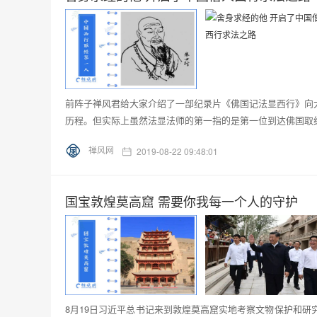
前阵子禅风君给大家介绍了一部纪录片《佛国记法显西行》向
历程。但实际上虽然法显法师的第一指的是第一位到达佛国取经
禅风网
2019-08-22 09:48:01
国宝敦煌莫高窟 需要你我每一个人的守护
8月19日习近平总书记来到敦煌莫高窟实地考察文物保护和研