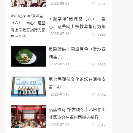
2025-08-28
7281
“e起学法”微课堂（六）：当
心！这些网上宗教募捐行为都
2025-07-16
是违法的
8926
灵隐清供｜​荷塘月色（清炒西
湖莲子）
2025-07-11
9630
第七届蕅益文化论坛在湖州安
吉举办
2025-07-10
7854
品荔吟诗 怀古颂今｜乙巳怡山
啖荔诗会在福州西禅寺举行
2025-07-05
8017