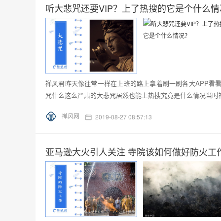
听大悲咒还要VIP？上了热搜的它是个什么情
禅风君昨天像往常一样在上班的路上拿着刷一刷各大APP看
咒什么这么严肃的大悲咒居然也能上热搜究竟是什么情况当时禅
禅风网
2019-08-27 08:57:13
亚马逊大火引人关注 寺院该如何做好防火工