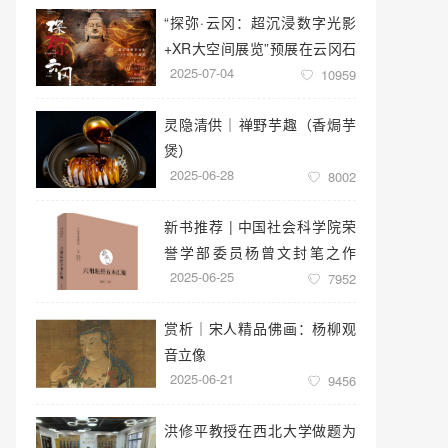
“探弥·云冈：超沉浸数字光影
+XR大空间展览”预展在云冈石
2025-07-04
窟云冈美术馆启幕
10959
灵隐清供｜​禅野芋趣（香焗芋
煲）
2025-06-28
8002
新书推荐 | 中国社会科学院荣
誉学部委员杨曾文封笔之作
2025-06-25
《六祖坛经五本汇编》
7952
赏析｜宋人精品佛画：杨柳观
音立像
2025-06-21
9456
洪修平教授在西北大学做题为