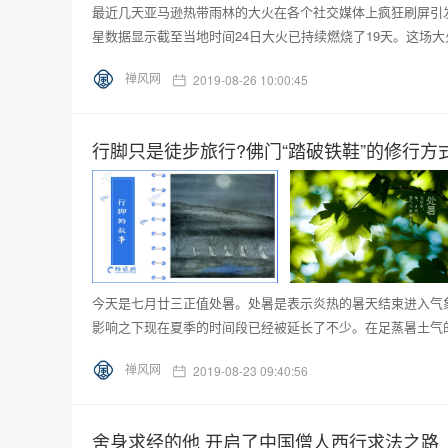
最近几天亚马逊热带雨林的大火在各个社交媒体上疯狂刷屏引
星数据显示截至当地时间24日大火已持续燃烧了19天。这场大
禅风网
2019-08-26 10:00:45
行脚只是徒步旅行?佛门“踏破铁鞋”的修行方
今天是七月廿三正值处暑。处暑是表示炎热的暑天结束进入气
影响之下现在夏季的时间段已经被延长了不少。在足蒸暑土气的
禅风网
2019-08-23 09:40:56
舍身求经的他 开启了中国僧人西行求法之路