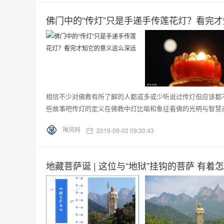
佛门中的“传灯”只是手递手传莲花灯？看完
相信不少对佛教有所了解的人都或多或少听说过传灯但应该都
些故事吧传灯的定义在佛教中灯比喻和象征着佛的光明与智慧或
禅风网
2019-09-02 09:30:43
地藏菩萨诞 | 这位与“地狱”挂钩的菩萨 有着