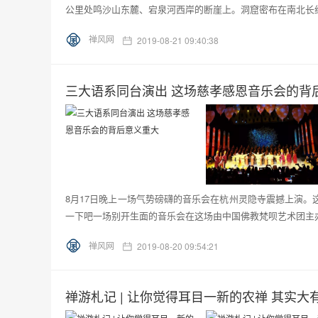
公里处鸣沙山东麓、宕泉河西岸的断崖上。洞窟密布在南北长约2
禅风网
2019-08-21 09:40:38
三大语系同台演出 这场慈孝感恩音乐会的背
8月17日晚上一场气势磅礴的音乐会在杭州灵隐寺震撼上演
一下吧一场别开生面的音乐会在这场由中国佛教梵呗艺术团主办
禅风网
2019-08-20 09:54:21
禅游札记 | 让你觉得耳目一新的农禅 其实大