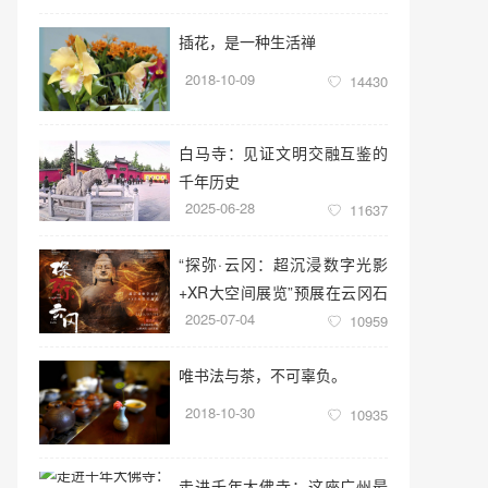
插花，是一种生活禅
2018-10-09
14430
白马寺：见证文明交融互鉴的
千年历史
2025-06-28
11637
“探弥·云冈：超沉浸数字光影
+XR大空间展览”预展在云冈石
2025-07-04
窟云冈美术馆启幕
10959
唯书法与茶，不可辜负。
2018-10-30
10935
走进千年大佛寺：这座广州最