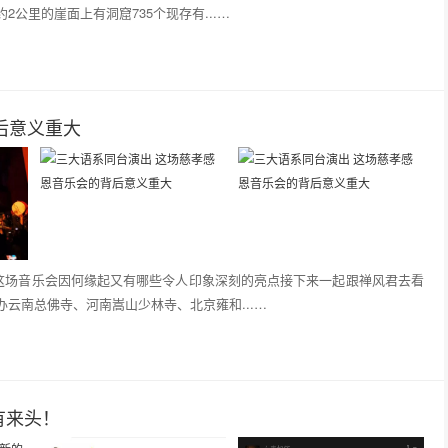
公里的崖面上有洞窟735个现存有...…
后意义重大
。这场音乐会因何缘起又有哪些令人印象深刻的亮点接下来一起跟禅风君去看
云南总佛寺、河南嵩山少林寺、北京雍和...…
有来头！