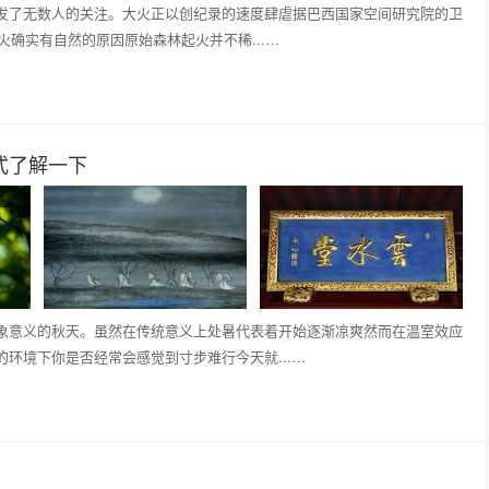
发了无数人的关注。大火正以创纪录的速度肆虐据巴西国家空间研究院的卫
火确实有自然的原因原始森林起火并不稀...…
式了解一下
象意义的秋天。虽然在传统意义上处暑代表着开始逐渐凉爽然而在温室效应
环境下你是否经常会感觉到寸步难行今天就...…