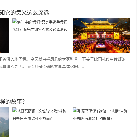
才知它的意义这么深远
不曾深入地了解。今天就由禅风君给大家科普一下关于佛门礼仪中传灯的一
真理的光明。而传则是传递的意思具体化的...…
怎样的故事？