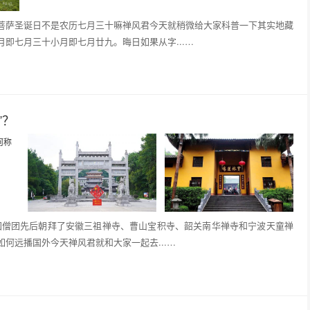
菩萨圣诞日不是农历七月三十嘛禅风君今天就稍微给大家科普一下其实地藏
即七月三十小月即七月廿九。晦日如果从字...…
”？
韩国僧团先后朝拜了安徽三祖禅寺、曹山宝积寺、韶关南华禅寺和宁波天童禅
何远播国外今天禅风君就和大家一起去...…