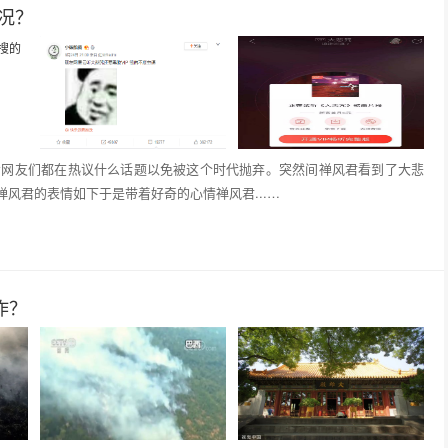
况？
看网友们都在热议什么话题以免被这个时代抛弃。突然间禅风君看到了大悲
风君的表情如下于是带着好奇的心情禅风君...…
作？