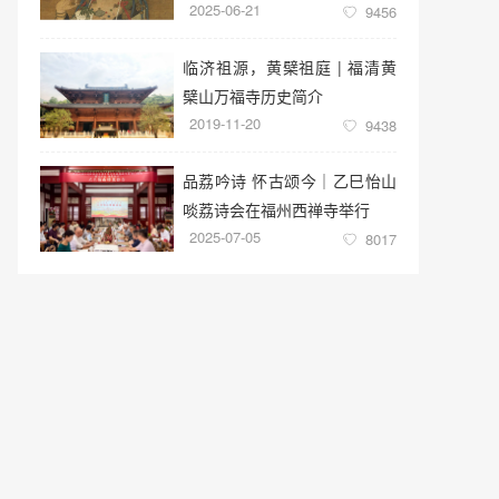
2025-06-21
9456
临济祖源，黄檗祖庭 | 福清黄
檗山万福寺历史简介
2019-11-20
9438
品荔吟诗 怀古颂今｜乙巳怡山
啖荔诗会在福州西禅寺举行
2025-07-05
8017