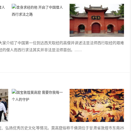
大家介绍了中国第一位到达西天取经的高僧并讲述法显法师西行取经的艰难
的僧人而西行求法其实并非法显法师首创。...…
究、弘扬优秀历史文化等情况。莫高窟俗称千佛洞位于甘肃省敦煌市东南25