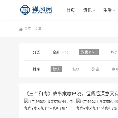
首页
资讯
生活
首页
-
文章
分类
全部
深度
H5
(202)
(169)
(1
排序
默认
标题
浏览
序
《三个和尚》故事家喻户晓，但背后深意又