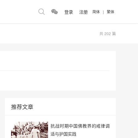
登录
注册
简体
|
繁体
共
202
篇
推荐文章
抗战时期中国佛教界的戒律调
适与护国实践