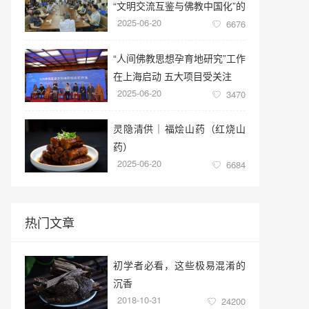
“文明交流互鉴与佛教中国化”的
2025-06-20
学术讲座
6676
“人间佛教思想孕育地研究”工作
在上海启动 五大项目受关注
2025-06-20
3470
灵隐清供｜​福烩山药（红烧山
药）
2025-06-20
6684
热门文章
初学者必看，这些极易混淆的
沉香
2018-10-31
24200