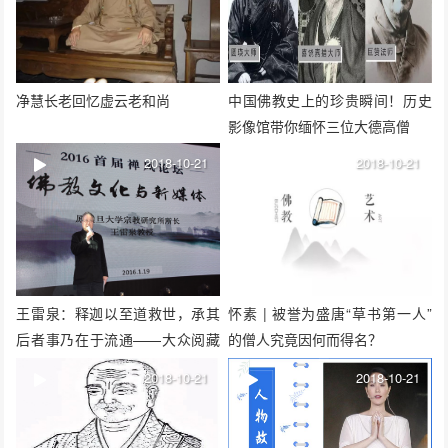
净慧长老回忆虚云老和尚
中国佛教史上的珍贵瞬间！历史
影像馆带你缅怀三位大德高僧
2018-10-21
2018-10-21
王雷泉：释迦以至道救世，承其
怀素 | 被誉为盛唐“草书第一人”
后者事乃在于流通——大众阅藏
的僧人究竟因何而得名？
对于构建网络佛教之体的意义
2018-10-21
2018-10-21