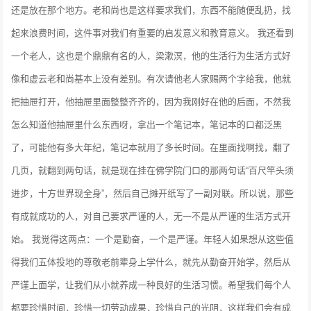
还是放在那个地方。老和尚也是这样要求我们，东西不能随便乱扔，找
起来浪费时间，这件事对我们有重要的启发意义和教育意义。
我还看到
一个老人，这也是个鼎鼎有名的人，梁漱溟，他的生活行为生活方式好
像和虚云老和尚基本上没有差别。有次请他老人家赐两个字给我，他就
把抽屉打开，他抽屉里面整整齐齐的，因为我刚好在他的后面，不然我
怎么知道他抽屉里什么东西呀，拿出一个笔记本，笔记本的口都泛黑
了，可能他有多大年纪，笔记本就用了多长时间。在里面找啊找，翻了
几页，就翻到两句话，就是现在挂在佛学院门口的那两句话“百尺竿头须
进步，十方世界现全身”，然后自己摊开纸写了一副对联。所以说，那些
有成就成功的人，对自己要求严谨的人，无一不是从严谨的生活方式开
始。
我觉得这两点：一个是勤奋，一个是严谨。年轻人如果想从这些值
得我们五体投地的尊敬老前辈身上学什么，就先从勤奋开始学，然后从
严谨上面学，让我们从小就养成一种良好的生活习惯。希望我们每个人
都要珍惜时间，珍惜一切劳动成果，珍惜自己的光阴，这样我们会有成