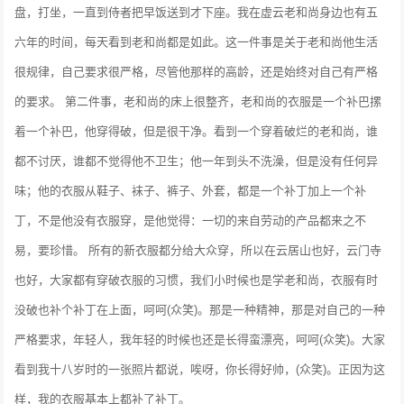
盘，打坐，一直到侍者把早饭送到才下座。我在虚云老和尚身边也有五
六年的时间，每天看到老和尚都是如此。这一件事是关于老和尚他生活
很规律，自己要求很严格，尽管他那样的高龄，还是始终对自己有严格
的要求。
第二件事，老和尚的床上很整齐，老和尚的衣服是一个补巴摞
着一个补巴，他穿得破，但是很干净。看到一个穿着破烂的老和尚，谁
都不讨厌，谁都不觉得他不卫生；他一年到头不洗澡，但是没有任何异
味；他的衣服从鞋子、袜子、裤子、外套，都是一个补丁加上一个补
丁，不是他没有衣服穿，是他觉得：一切的来自劳动的产品都来之不
易，要珍惜。
所有的新衣服都分给大众穿，所以在云居山也好，云门寺
也好，大家都有穿破衣服的习惯，我们小时候也是学老和尚，衣服有时
没破也补个补丁在上面，呵呵(众笑)。那是一种精神，那是对自己的一种
严格要求，年轻人，我年轻的时候也还是长得蛮漂亮，呵呵(众笑)。大家
看到我十八岁时的一张照片都说，唉呀，你长得好帅，(众笑)。正因为这
样，我的衣服基本上都补了补丁。