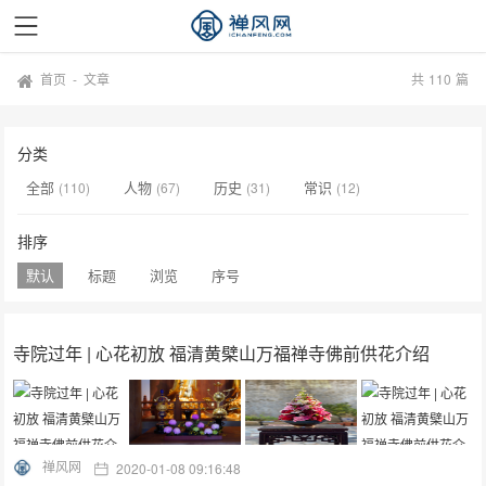
首页
-
文章
共
110
篇
分类
全部
人物
历史
常识
(110)
(67)
(31)
(12)
排序
默认
标题
浏览
序号
寺院过年 | 心花初放 福清黄檗山万福禅寺佛前供花介绍
禅风网
2020-01-08 09:16:48