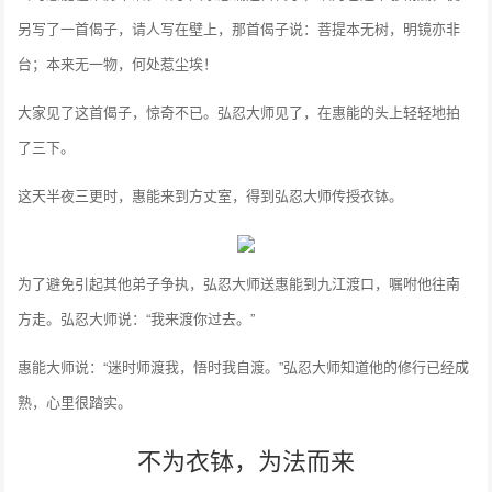
另写了一首偈子，请人写在壁上，那首偈子说：菩提本无树，明镜亦非
台；本来无一物，何处惹尘埃！
大家见了这首偈子，惊奇不已。弘忍大师见了，在惠能的头上轻轻地拍
了三下。
这天半夜三更时，惠能来到方丈室，得到弘忍大师传授衣钵。
为了避免引起其他弟子争执，弘忍大师送惠能到九江渡口，嘱咐他往南
方走。弘忍大师说：“我来渡你过去。”
惠能大师说：“迷时师渡我，悟时我自渡。”弘忍大师知道他的修行已经成
熟，心里很踏实。
不为衣钵，为法而来