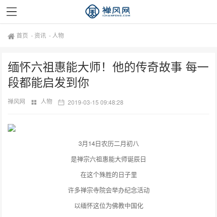
首页
-
资讯
-
人物
缅怀六祖惠能大师！他的传奇故事 每一
段都能启发到你
禅风网
人物
2019-03-15 09:48:28
3月14日农历二月初八
是禅宗六祖惠能大师诞辰日
在这个殊胜的日子里
许多禅宗寺院会举办纪念活动
以缅怀这位为佛教中国化