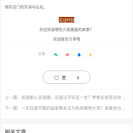
顿宗法门的开演与弘化。
互动时刻
你还知道哪些六祖惠能的故事？
欢迎留言分享哦
分享：
赞
0
上一篇：知道那么多道理，还是过不好这一生？梦参长老告诉你为什么
下一篇：一生狂放不羁的画家黄永玉为和尚嚎啕大哭？来看他与弘一大师的奇缘
相关文章