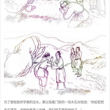
为了使他放弃学佛的念头，舅父指着门前的一块大石对他说：“你如若把
此石拜开，说明你是真心向佛，我们就不再阻挡你了。”