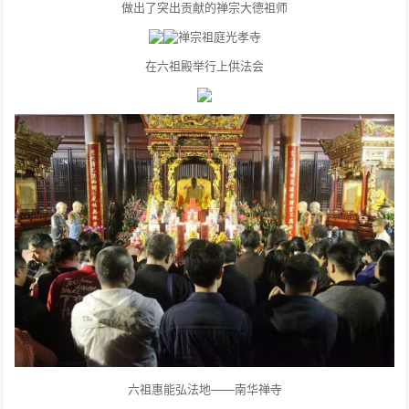
做出了突出贡献的禅宗大德祖师
禅宗祖庭光孝寺
在六祖殿举行上供法会
六祖惠能弘法地——南华禅寺