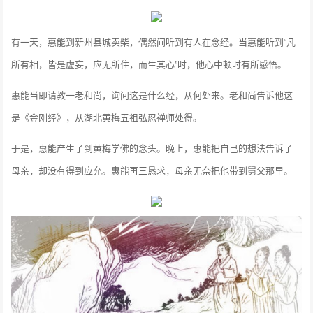
有一天，惠能到新州县城卖柴，偶然间听到有人在念经。当惠能听到“凡
所有相，皆是虚妄，应无所住，而生其心”时，他心中顿时有所感悟。
惠能当即请教一老和尚，询问这是什么经，从何处来。老和尚告诉他这
是《金刚经》，从湖北黄梅五祖弘忍禅师处得。
于是，惠能产生了到黄梅学佛的念头。晚上，惠能把自己的想法告诉了
母亲，却没有得到应允。惠能再三恳求，母亲无奈把他带到舅父那里。