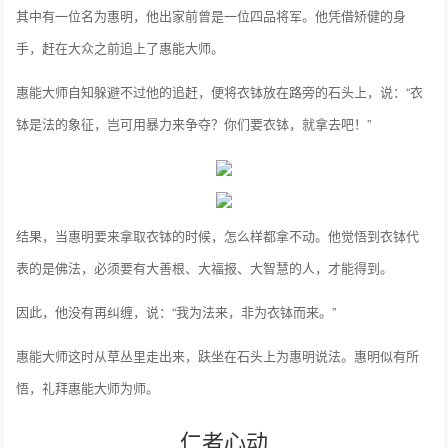
其中有一位名为惠明，他出家前曾是一位四品将军。他凭借矫健的身
手，赶在大众之前追上了惠能大师。
惠能大师自知躲避不过他的追赶，便将衣钵放在路旁的石头上，说：“衣
钵是法的象征，岂可用暴力来争夺？你们要衣钵，就拿去吧！”
结果，当惠明要来拿取衣钵的时候，怎么样都拿不动。他觉悟到衣钵代
表的是佛法，必须要有大善根、大福报、大智慧的人，才能得到。
因此，他没有再纠缠，说：“我为法来，非为衣钵而来。”
惠能大师这时从草丛里走出来，趺坐在石头上为惠明说法。惠明似有所
悟，礼拜惠能大师为师。
仁者心动