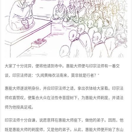
大家了十分诧异，便将他请到寺中。惠能大师便与印宗法师有一番交
谈，印宗法师说：“久闻黄梅衣法南来，莫非就是行者？”
惠能大师遂说明身份，并应印宗法师之请，拿出衣钵给大家看。印宗法
师欢喜赞叹，便集合大众在法性寺菩提树下，为惠能大师剃度，并请法
师为他授具足戒。
印宗法师十分自谦，说愿意拜在惠能大师座下，做他的弟子。因而，他
既是惠能大师的剃度师，又是他的弟子。从此，惠能大师便开始了东山