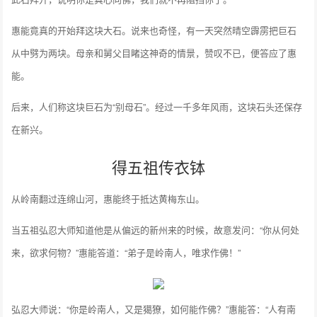
惠能竟真的开始拜这块大石。说来也奇怪，有一天突然晴空霹雳把巨石
从中劈为两块。母亲和舅父目睹这神奇的情景，赞叹不已，便答应了惠
能。
后来，人们称这块巨石为“别母石”。经过一千多年风雨，这块石头还保存
在新兴。
得五祖传衣钵
从岭南翻过连绵山河，惠能终于抵达黄梅东山。
当五祖弘忍大师知道他是从偏远的新州来的时候，故意发问：“你从何处
来，欲求何物？”惠能答道：“弟子是岭南人，唯求作佛！”
弘忍大师说：“你是岭南人，又是獦獠，如何能作佛？”惠能答：“人有南