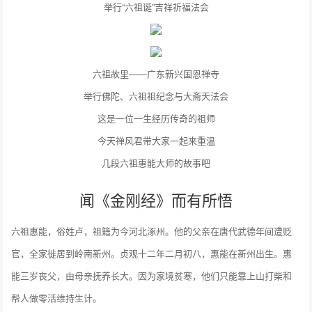
举行“六祖诞”吉祥祈福法会
六祖故里——广东新兴国恩禅寺
举行佛陀、六祖祖纪念与大斋天法会
这是一位一生经历传奇的祖师
今天禅风君带大家一起来重温
几段六祖惠能大师的故事吧
闻《金刚经》而有所悟
六祖惠能，俗姓卢，祖籍为今河北涿州。他的父亲在唐代武德年间遭贬
官，全家徙居到岭南新州。贞观十二年二月初八，惠能在新州出生。惠
能三岁丧父，由母亲抚养长大。因为家境贫寒，他们只能靠上山打柴和
帮人做零活维持生计。