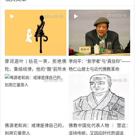
2019-03-15
2019-03-15
摩诃迦叶 | 拈花一笑、拒绝佛
李向平：“新学者”与“真信仰”——
陀、集结经律，他的“酷”前所未
杨仁山居士与近代佛教革命
有！
2019-03-15
2019-03-15
佛源老和尚：戒律是律自己的，
佛教中国化代表人物 ｜ 慧远：
别用它量旁人
坚持传统，又因应时代而调适