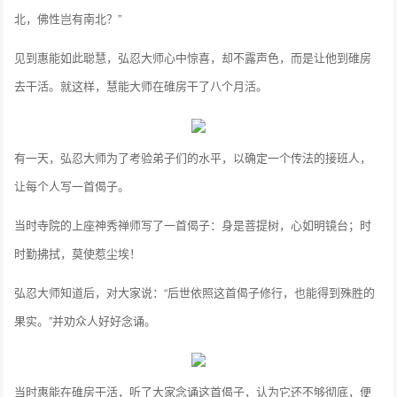
北，佛性岂有南北？”
见到惠能如此聪慧，弘忍大师心中惊喜，却不露声色，而是让他到碓房
去干活。就这样，慧能大师在碓房干了八个月活。
有一天，弘忍大师为了考验弟子们的水平，以确定一个传法的接班人，
让每个人写一首偈子。
当时寺院的上座神秀禅师写了一首偈子：身是菩提树，心如明镜台；时
时勤拂拭，莫使惹尘埃！
弘忍大师知道后，对大家说：“后世依照这首偈子修行，也能得到殊胜的
果实。”并劝众人好好念诵。
当时惠能在碓房干活，听了大家念诵这首偈子，认为它还不够彻底，便