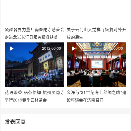
凝聚各界力量！南普陀寺慈善会
关于云门山大觉禅寺恢复对外开
走进龙岩长汀县服务精准扶贫
放的通告
2012-06-06
2012-06-06
花语茶香·品茶悟禅 杭州灵隐寺
义净与“21世纪海上丝绸之路”建
举行2019春季云林茶会
设座谈会在济南召开
发表回复