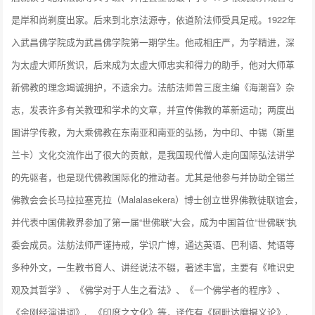
是岸和尚剃度出家。后来到北京法源寺，依道阶法师受具足戒。1922年
入武昌佛学院成为武昌佛学院第一期学生。他戒相庄严，为学精进，深
为太虚大师所赏识，后来成为太虚大师忠实和得力的助手，他对大师革
新佛教的理念竭诚拥护，不遗余力。法舫法师曾三度主编《海潮音》杂
志，发表许多有关教理和学术的文章，并宣传佛教的革新运动；两度出
国讲学传教，为大乘佛教在东南亚和南亚的弘扬，为中印、中锡（斯里
兰卡）文化交流作出了很大的贡献，是我国现代僧人走向国际弘法讲学
的先驱者，也是现代佛教国际化的推动者。尤其是他参与并协助全锡兰
佛教会会长马拉拉塞克拉（Malalasekera）博士创立世界佛教徒联谊会，
并代表中国佛教界参加了第一届“世佛联”大会，成为中国首位“世佛联”执
委会成员。法舫法师严谨持戒，学识广博，通达英语、巴利语、梵语等
多种外文，一生教书育人、讲经说法不辍，著述丰富，主要有《唯识史
观及其哲学》、《佛学对于人生之看法》、《一个佛学者的程序》、
《金刚经演讲词》、《印度之文化》等，译作有《阿毗达磨摄义论》、