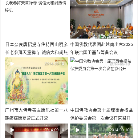
​日本奈良唐招提寺住持西山明彦
中国佛教代表团赴越南出席2025
长老参拜天童禅寺 诚信大和尚热
年联合国卫塞节筹备会议
情接见
2014-09-10
2014-09-10
广州市大佛寺善友康乐社第十八
中国佛教协会第十届理事会权益
期癌症康复营正式开营
保护委员会第一次会议在京召开
2014-09-10
2014-09-10