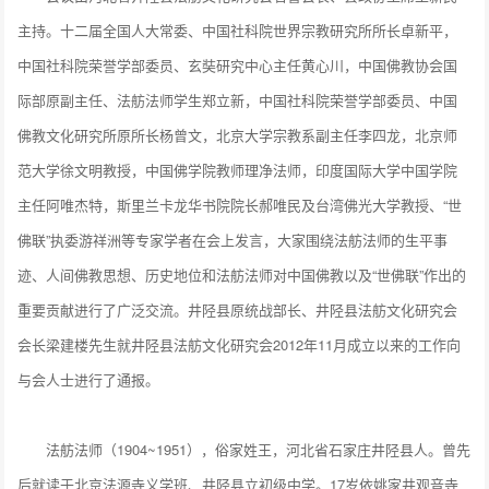
主持。十二届全国人大常委、中国社科院世界宗教研究所所长卓新平，
中国社科院荣誉学部委员、玄奘研究中心主任黄心川，中国佛教协会国
际部原副主任、法舫法师学生郑立新，中国社科院荣誉学部委员、中国
佛教文化研究所原所长杨曾文，北京大学宗教系副主任李四龙，北京师
范大学徐文明教授，中国佛学院教师理净法师，印度国际大学中国学院
主任阿唯杰特，斯里兰卡龙华书院院长郝唯民及台湾佛光大学教授、“世
佛联”执委游祥洲等专家学者在会上发言，大家围绕法舫法师的生平事
迹、人间佛教思想、历史地位和法舫法师对中国佛教以及“世佛联”作出的
重要贡献进行了广泛交流。井陉县原统战部长、井陉县法舫文化研究会
会长梁建楼先生就井陉县法舫文化研究会2012年11月成立以来的工作向
与会人士进行了通报。
法舫法师（1904~1951），俗家姓王，河北省石家庄井陉县人。曾先
后就读于北京法源寺义学班、井陉县立初级中学。17岁依姚家井观音寺