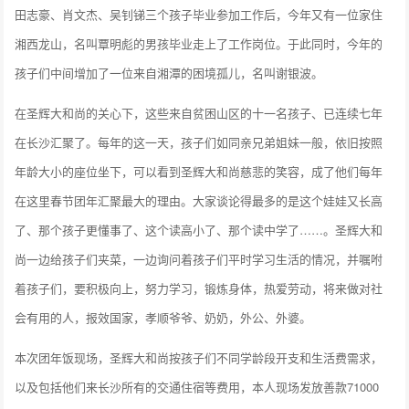
田志豪、肖文杰、吴钊锑三个孩子毕业参加工作后，今年又有一位家住
湘西龙山，名叫覃明彪的男孩毕业走上了工作岗位。于此同时，今年的
孩子们中间增加了一位来自湘潭的困境孤儿，名叫谢银波。
在圣辉大和尚的关心下，这些来自贫困山区的十一名孩子、已连续七年
在长沙汇聚了。每年的这一天，孩子们如同亲兄弟姐妹一般，依旧按照
年龄大小的座位坐下，可以看到圣辉大和尚慈悲的笑容，成了他们每年
在这里春节团年汇聚最大的理由。大家谈论得最多的是这个娃娃又长高
了、那个孩子更懂事了、这个读高小了、那个读中学了……。圣辉大和
尚一边给孩子们夹菜，一边询问着孩子们平时学习生活的情况，并嘱咐
着孩子们，要积极向上，努力学习，锻炼身体，热爱劳动，将来做对社
会有用的人，报效国家，孝顺爷爷、奶奶，外公、外婆。
本次团年饭现场，圣辉大和尚按孩子们不同学龄段开支和生活费需求，
以及包括他们来长沙所有的交通住宿等费用，本人现场发放善款71000