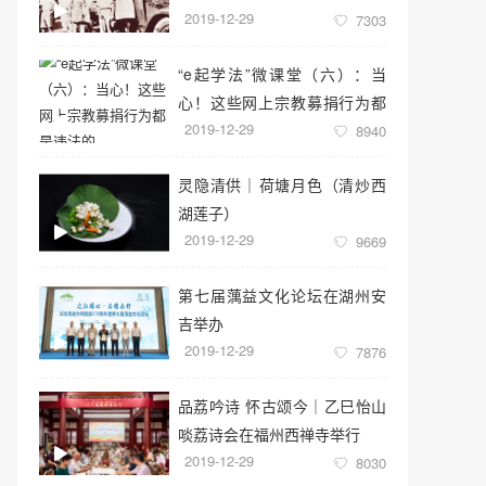
2019-12-29
7303
“e起学法”微课堂（六）：当
心！这些网上宗教募捐行为都
2019-12-29
是违法的
8940
灵隐清供｜​荷塘月色（清炒西
湖莲子）
2019-12-29
9669
第七届蕅益文化论坛在湖州安
吉举办
2019-12-29
7876
品荔吟诗 怀古颂今｜乙巳怡山
啖荔诗会在福州西禅寺举行
2019-12-29
8030