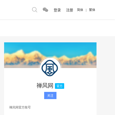
登录
注册
简体
|
繁体
禅风网
官方
关注
禅风网官方账号