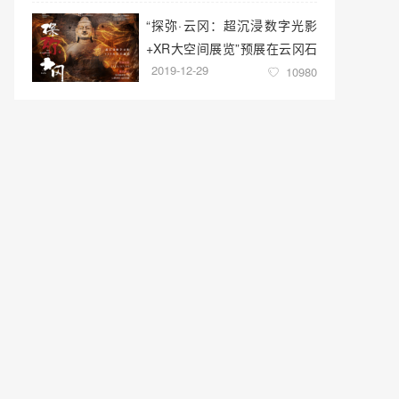
“探弥·云冈：超沉浸数字光影
+XR大空间展览”预展在云冈石
2019-12-29
窟云冈美术馆启幕
10980