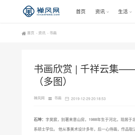
首页
资讯
生活
首页
-
资讯
-
书画
书画欣赏 | 千祥云集
（多图）
禅风网
书画
2019-12-29 20:18:53
石坤：
字昊宸，别署来意山房，1988年生于河北，现居
系硕士学位。 他从事美术设计多年，后一心侍画，作品取