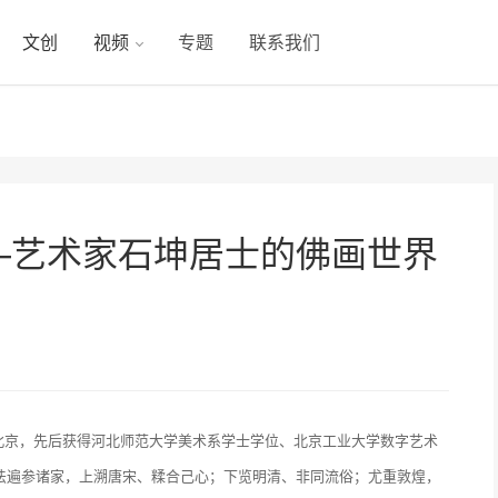
文创
视频
专题
联系我们
——艺术家石坤居士的佛画世界
于北京，先后获得河北师范大学美术系学士学位、北京工业大学数字艺术
法遍参诸家，上溯唐宋、糅合己心；下览明清、非同流俗；尤重敦煌，