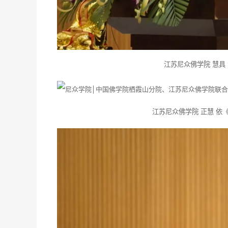
江苏尼众佛学院 慧具
江苏尼众佛学院 正慧 依