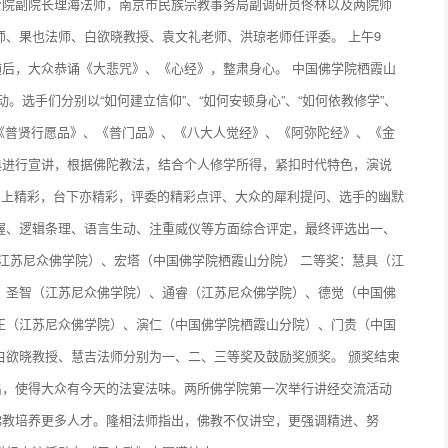
分院副院长理海法师，南京市民族宗教事务局副调研员佟林以及两院师
师、果也法师、白欲晓教授、袁文礼老师、洪琼老师任评委。 上午9
后，大众恭诵《大悲咒》、《心经》，整肃身心。 中国佛学院栖霞山
。选手们分别以“如何建立信仰”、“如何安顿身心”、“如何依教修学”、
、《普贤行愿品》、《普门品》、《八大人觉经》、《阿弥陀经》、《金
典进行宣讲，根据佛陀教法，结合个人修学所得，紧扣时代特色，演说
 台上精彩，台下亦精彩，评委的精彩点评、大众的犀利提问、选手的幽默
握、逻辑条理、语言生动、注重威仪等方面综合评定，最终评选出一、
（江苏尼众佛学院）、宏塔（中国佛学院栖霞山分院） 二等奖：慧具（江
：圣智（江苏尼众佛学院）、通睿（江苏尼众佛学院）、德觉（中国佛
正（江苏尼众佛学院）、演仁（中国佛学院栖霞山分院）、门贵（中国
白欲晓教授、慧吉法师分别为一、二、三等奖及鼓励奖颁奖。 颁奖结束
出，使得大众有今天的法宴法味。两所佛学院第一次举行讲经交流活动
佛教培养更多人才。隆相法师指出，佛教不仅讲空，更强调精进、努