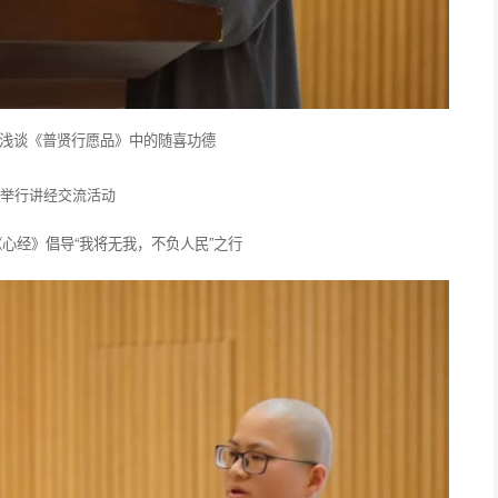
 浅谈《普贤行愿品》中的随喜功德
《心经》倡导“我将无我，不负人民”之行