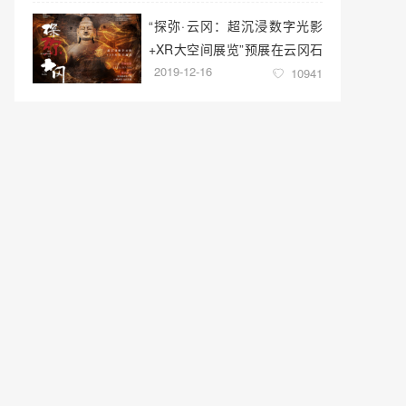
“探弥·云冈：超沉浸数字光影
+XR大空间展览”预展在云冈石
2019-12-16
窟云冈美术馆启幕
10941