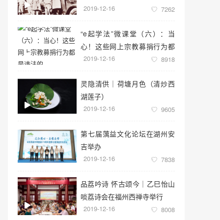
2019-12-16
7262
“e起学法”微课堂（六）：当
心！这些网上宗教募捐行为都
2019-12-16
是违法的
8918
灵隐清供｜​荷塘月色（清炒西
湖莲子）
2019-12-16
9605
第七届蕅益文化论坛在湖州安
吉举办
2019-12-16
7838
品荔吟诗 怀古颂今｜乙巳怡山
啖荔诗会在福州西禅寺举行
2019-12-16
8008