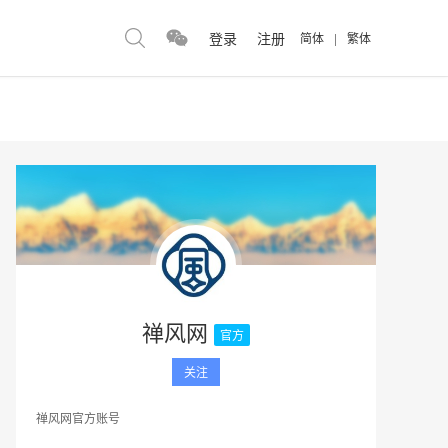
登录
注册
简体
|
繁体
禅风网
官方
关注
禅风网官方账号