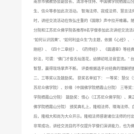
南京市佛教协会副会长、清凉寺住持、中国佛学院栖霞山
生、信众等参加此次活动。 智海法师、寂成法师、慧吉法
时，讲经交流活动在恢弘庄重的《国歌》声中拉开帷幕。随
分院和江苏尼众佛学院各推荐8名学僧参加此次讲经交流活动
“如何认识因果”、“如何利益众生”为主题，依据《心经》
刚经》、《四十二章经》、《药师经》、《圆通章》等经
妙法，可谓：“佛门才俊舌灿莲花，幼狮初吼法音宣流。”
智慧，赢得现场掌声不断。 评委根据选手对经典的理解把
二、三等奖以及鼓励奖。 获奖名单如下： 一等奖：慧仪
苏尼众佛学院）、妙缘（中国佛学院栖霞山分院） 三等奖
学院栖霞山分院） 鼓励奖：悟心（江苏尼众佛学院）、果
佛学院栖霞山分院） 颁奖典礼上，隆相法师、理海法师、
后，隆相大和尚为大众开示。隆相法师感谢诸位法师的付
非常成功，讲经交流目的不仅提升学僧们演讲能力，也为