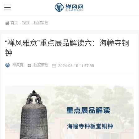
首页
-
视频
-
独家策划
“禅风雅意”重点展品解读六：海幢寺铜
钟
禅风网
独家策划
2024-08-10 11:57:55