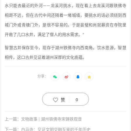
水只能去最近的外河
龙溪河挑水，现在看上去龙溪河跟铁佛寺
——
相距不远，但在古代中间还隔着一堵城墙，要挑水的话必须绕到西
城门外或青塘门外，是很不容易的。于是昙璧和尚就募资在寺院里
开凿了几口水井，满足了僧人的用水需求。
”
智慧古井保存至今，现存于湖州铁佛寺内西南角。
饮水思源，智慧
相传，这口古井见证着湖州深厚的文化底蕴。
分享：
赞
0
上一篇：文物故事 | 湖州铁佛寺宋铸铁观音
下一篇：白马寺：见证文明交融互鉴的千年历史