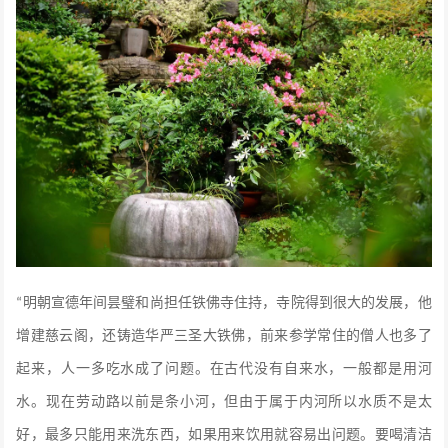
明朝宣德年间昙璧和尚担任铁佛寺住持
，寺院得到很大的发展，他
“
增建
慈云阁
，还铸造
华严三圣大铁佛
，前来参学常住的僧人也多了
起来，人一多吃水成了问题。在古代没有自来水，一般都是用河
水。现在劳动路以前是条小河，但由于属于内河所以水质不是太
好，最多只能用来洗东西，如果用来饮用就容易出问题。要喝清洁