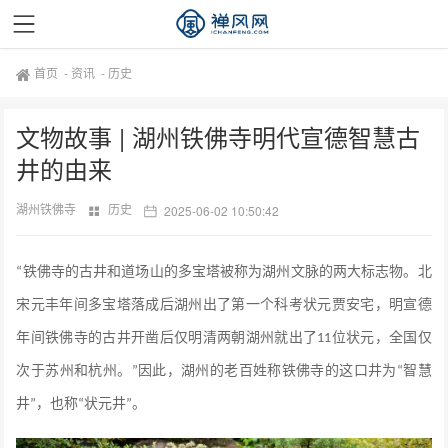
首页
-
资讯
-
历史
文物故事 | 湖州铁佛寺明代宣德智慧古
井的由来
湖州铁佛寺
历史
2025-06-02 10:50:42
铁佛寺的古井和
道场山的多宝塔
被称为湖州文脉的两大标志物
。北
“
宋元丰年间多宝塔落成后湖州出了第一个科考状元贾安宅，
明宣德
年间铁佛寺的古井开凿后仅明清两朝湖州就出了
位
状元，全国仅
11
次于苏州和杭州。
因此，湖州的老百姓称铁佛寺的这口井为
智慧
”
“
井
，也称
状元井
。
”
“
”