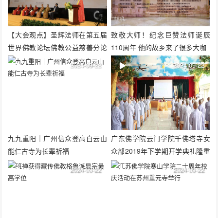
【大会观点】圣辉法师在第五届
致敬大师！纪念巨赞法师诞辰
世界佛教论坛佛教公益慈善分论
110周年 他的故乡来了很多大咖
坛上的讲话
2024-09-22
2024-09-22
九九重阳｜广州信众登高白云山
广东佛学院云门学院千佛塔寺女
能仁古寺为长辈祈福
众部2019年下学期开学典礼隆重
举行
2024-09-22
2024-09-22