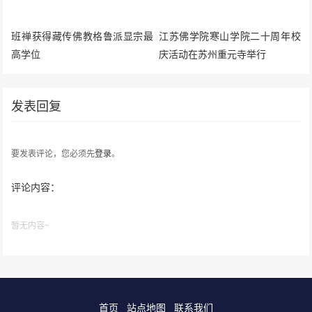
班禅获得藏传佛教格鲁派显宗最
江苏佛学院寒山学院二十周年校
高学位
庆活动在苏州重元寺举行
发表回复
要发表评论，您必须先
登录
。
评论内容：
暂无内容~
首页
站点地图
联系我们