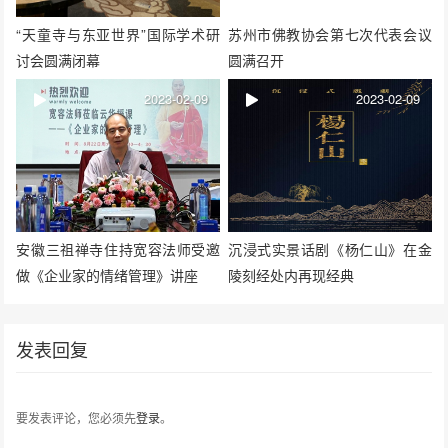
“天童寺与东亚世界”国际学术研
苏州市佛教协会第七次代表会议
讨会圆满闭幕
圆满召开
2023-02-09
2023-02-09
安徽三祖禅寺住持宽容法师受邀
沉浸式实景话剧《杨仁山》在金
做《企业家的情绪管理》讲座
陵刻经处内再现经典
发表回复
要发表评论，您必须先
登录
。