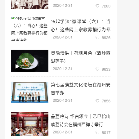
2020-12-31
7283
“e起学法”微课堂（六）：当
心！这些网上宗教募捐行为都
2020-12-31
是违法的
8926
灵隐清供｜​荷塘月色（清炒西
湖莲子）
2020-12-31
9633
第七届蕅益文化论坛在湖州安
吉举办
2020-12-31
7856
品荔吟诗 怀古颂今｜乙巳怡山
啖荔诗会在福州西禅寺举行
2020-12-31
8017