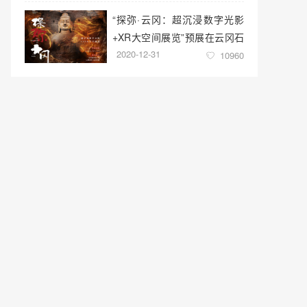
“探弥·云冈：超沉浸数字光影
+XR大空间展览”预展在云冈石
2020-12-31
窟云冈美术馆启幕
10960