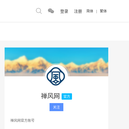
登录
注册
简体
|
繁体
禅风网
官方
关注
禅风网官方账号