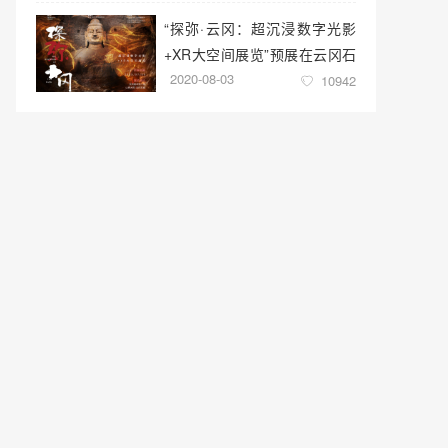
“探弥·云冈：超沉浸数字光影
+XR大空间展览”预展在云冈石
2020-08-03
窟云冈美术馆启幕
10942