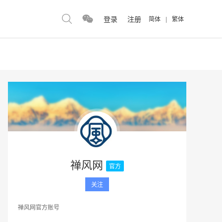
登录
注册
简体
|
繁体
禅风网
官方
关注
禅风网官方账号