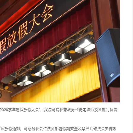
19～2020学年暑假放假大会”，我院副院长兼教务长持定法师及各部门负责
宣读放假通知，副总务长会仁法师部署假期安全及华严共修法会安排等