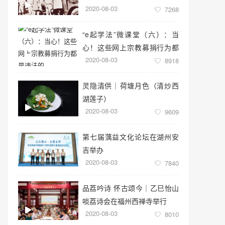
2020-08-03
7268
“e起学法”微课堂（六）：当
心！这些网上宗教募捐行为都
2020-08-03
是违法的
8918
灵隐清供｜​荷塘月色（清炒西
湖莲子）
2020-08-03
9609
第七届蕅益文化论坛在湖州安
吉举办
2020-08-03
7840
品荔吟诗 怀古颂今｜乙巳怡山
啖荔诗会在福州西禅寺举行
2020-08-03
8010