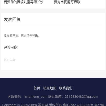
尚资助的困境儿童再聚长沙
费为市民题写春联
发表回复
要发表评论，您必须先
登录
。
评论内容：
暂无内容~
首页
站点地图
联系我们
客服微信：ichanfeng_com 联系邮箱：2315830482@qq.com
Copyright © 2009-2026 禅风网 版权所有
粤ICP备14009825号
粤公网