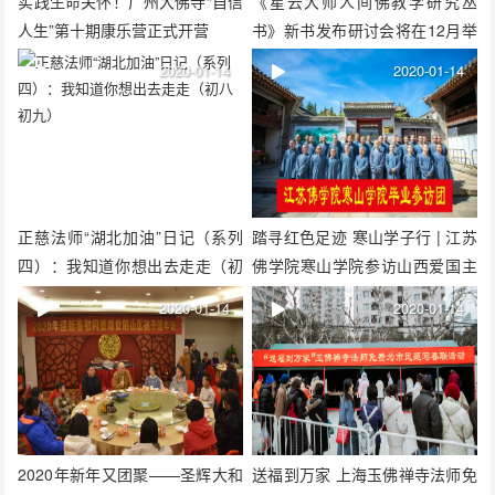
实践生命关怀！广州大佛寺“自信
《星云大师人间佛教学研究丛
人生”第十期康乐营正式开营
书》新书发布研讨会将在12月举
行
2020-01-14
2020-01-14
正慈法师“湖北加油”日记（系列
踏寻红色足迹 寒山学子行 | 江苏
四）：我知道你想出去走走（初
佛学院寒山学院参访山西爱国主
八初九）
义教育基地
2020-01-14
2020-01-14
2020年新年又团聚——圣辉大和
送福到万家 上海玉佛禅寺法师免