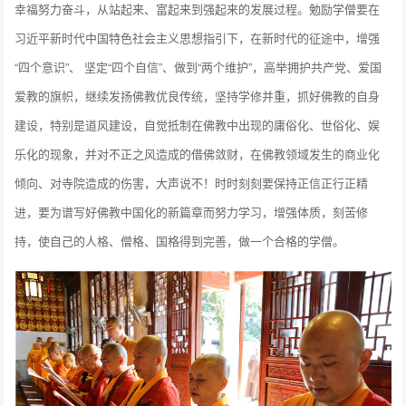
幸福努力奋斗，从站起来、富起来到强起来的发展过程。勉励学僧要在
习近平新时代中国特色社会主义思想指引下，在新时代的征途中，增强
“四个意识”、 坚定“四个自信”、做到“两个维护”，高举拥护共产党、爱国
爱教的旗帜，继续发扬佛教优良传统，坚持学修并重，抓好佛教的自身
建设，特别是道风建设，自觉抵制在佛教中出现的庸俗化、世俗化、娱
乐化的现象，并对不正之风造成的借佛敛财，在佛教领域发生的商业化
倾向、对寺院造成的伤害，大声说不！时时刻刻要保持正信正行正精
进，要为谱写好佛教中国化的新篇章而努力学习，增强体质，刻苦修
持，使自己的人格、僧格、国格得到完善，做一个合格的学僧。