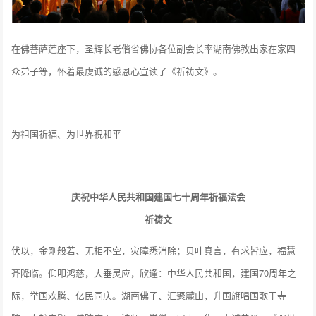
在佛菩萨莲座下，圣辉长老偕省佛协各位副会长率湖南佛教出家在家四
众弟子等，怀着最虔诚的感恩心宣读了《祈祷文》。
为祖国祈福、为世界祝和平
庆祝中华人民共和国建国七十周年祈福法会
祈祷文
伏以，金刚般若、无相不空，灾障悉消除；贝叶真言，有求皆应，福慧
齐降临。仰叩鸿慈，大垂灵应，欣逢：中华人民共和国，建国70周年之
际，举国欢腾、亿民同庆。湖南佛子、汇聚麓山，升国旗唱国歌于寺