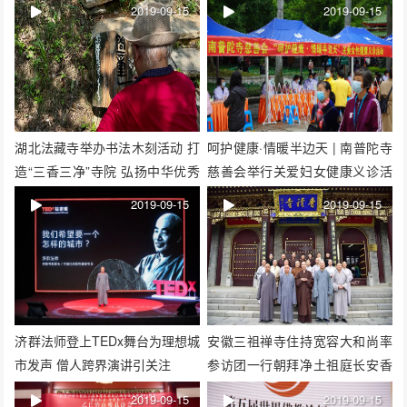
2019-09-15
2019-09-15
湖北法藏寺举办书法木刻活动 打
呵护健康·情暖半边天 | 南普陀寺
造“三香三净”寺院 弘扬中华优秀
慈善会举行关爱妇女健康义诊活
传统文化
动
2019-09-15
2019-09-15
济群法师登上TEDx舞台为理想城
安徽三祖禅寺住持宽容大和尚率
市发声 僧人跨界演讲引关注
参访团一行朝拜净土祖庭长安香
积寺
2019-09-15
2019-09-15