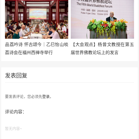
品荔吟诗 怀古颂今｜乙巳怡山啖
【大会观点】杨曾文教授在第五
荔诗会在福州西禅寺举行
届世界佛教论坛上的发言
发表回复
要发表评论，您必须先
登录
。
评论内容：
暂无内容~