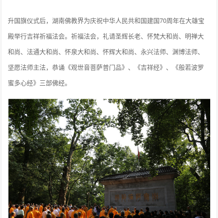
升国旗仪式后，湖南佛教界为庆祝中华人民共和国建国70周年在大雄宝
殿举行吉祥祈福法会。祈福法会，礼请圣辉长老、怀梵大和尚、明禅大
和尚、法通大和尚、怀泉大和尚、怀辉大和尚、永兴法师、渊博法师、
坚愿法师主法，恭诵《观世音菩萨普门品》、《吉祥经》、《般若波罗
蜜多心经》三部佛经。