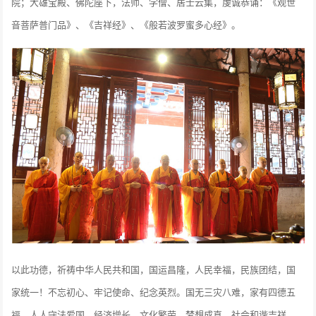
院；大雄宝殿、佛陀座下，法师、学僧、居士云集，虔诚恭诵：《观世
音菩萨普门品》、《吉祥经》、《般若波罗蜜多心经》。
以此功德，祈祷中华人民共和国，国运昌隆，人民幸福，民族团结，国
家统一！不忘初心、牢记使命、纪念英烈。国无三灾八难，家有四德五
福，人人守法爱国，经济增长，文化繁荣，梦想成真。社会和谐吉祥，