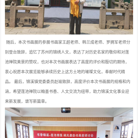
随后，本次书画展的参展书画家王超老师、韩兰成老师、罗拥军老师分
别登台致辞，追忆了苏州的锦绣人文，表达了对历史名家的敬仰和对莲
池禅院美景的赞叹，也对本次书画展表达了高度的评价和殷切的期待，
衷心祝愿本次展览能够承续历史上这方土地的璀璨文化，奉献时代精
品。 最后，锦溪镇党委委员赵瑜致辞，高度评价本次书画展的规格和内
涵，希望莲池禅院以翰墨书香、人文交流为纽带，助力锦溪文化事业迎
来新发展，谱写新篇章。