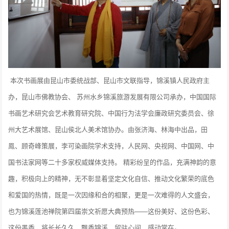
本次书画展由昆山市委统战部、昆山市文联指导，锦溪镇人民政府主
办，昆山市佛教协会、 苏州水乡锦溪旅游发展有限公司承办，中国国际
书画艺术研究会艺术教育研究院、中国行为法学会廉政研究委员会、徐
州大艺术展馆、昆山侯北人美术馆协办。由张济海、林海中出品，田
鳯、顾奇峰策展，李可染画院学术支持，人民网、央视网、中国网、中
国书法家网等二十多家权威媒体支持。 精彩纷呈的作品，充满神韵的意
趣，积极向上的精神，无不彰显着坚定文化自信、推动文化繁荣的底色
和爱国的热情，既是一次因缘和合的相聚，更是一次难得的人文盛会，
也为锦溪莲池禅院第四届崇文祈愿大典预热——这份美好、这份色彩、
这份墨香，将长长久久，飘香锦溪，留驻心间，感动常在。