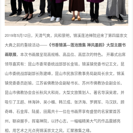
2019年5月12日，天清气爽，风和景明，锦溪莲池禅院迎来了第四届崇文
大典之前的重磅活动——
《书香锦溪—莲池雅集 禅风墨韵》大型主题书
画联展
，本次书画展呈现高规格、高品位、高层次的特色。 开幕式出席
领导嘉宾有：昆山市委常委统战部部长金铭，锦溪镇党委书记王文，昆
山市委统战部副部长陈建峰，昆山市民族宗教事务局副局长余文，锦溪
镇党委委员赵瑜，江苏省佛教协会副秘书长、苏州市佛教协会副会长、
昆山市佛教协会会长秋风大和尚，大型文旅策划人、著名导演吴君，并
吸引了王超、林海钟、吴小楣、韩兰成、张济海、罗拥军、马汉跃、顾
奇峰、石金库、陆爰、田鳳共十一位在书画界享有盛誉的名家聚首苏
州，联袂握手，挥毫禅院，以抒心志，一幅幅精美大气的作品震撼亮
相，用艺术之光点亮锦溪崇文之风，汇聚雅集之缘。