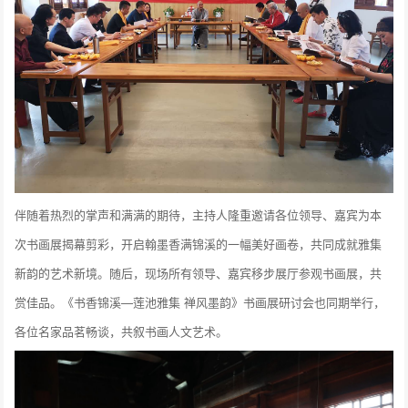
伴随着热烈的掌声和满满的期待，主持人隆重邀请各位领导、嘉宾为本
次书画展揭幕剪彩，开启翰墨香满锦溪的一幅美好画卷，共同成就雅集
新韵的艺术新境。随后，现场所有领导、嘉宾移步展厅参观书画展，共
赏佳品。《书香锦溪—莲池雅集 禅风墨韵》书画展研讨会也同期举行，
各位名家品茗畅谈，共叙书画人文艺术。