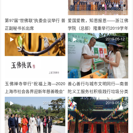
第97届“世佛联”执委会议举行 普
爱国爱教，知恩报恩——浙江佛
正副秘书长出席
学院（总部）隆重举行2019学年
开学典礼
2019-05-12
2019-05-12
玉佛禅寺举行“祝福上海—2020
善心善行与城市文明同行—南普
上海市社会各界迎新年慈善晚会”
陀义工服务社积极践行垃圾分类
倡导文明行为
2019-05-12
2019-05-12