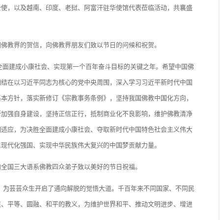
公使，以及越南、印度、老挝、阿富汗驻华使馆代表莅临活动，共襄盛
国佛教界的贺信，向佛教界朋友们致以节日的问候和祝贺。
是全面建成小康社会、实现第一个百年奋斗目标的关键之年。希望中国佛
团结在以习近平同志为核心的党中央周围，深入学习习近平新时代中国
基本方针，落实新修订《宗教事务条例》，坚持我国佛教中国化方向，
断加强自身建设，坚持正信正行，抵制商业化不良影响，维护佛教清净
相适应，为决胜全面建成小康社会、夺取新时代中国特色社会主义伟大
义现代化强国、实现中华民族伟大复兴的中国梦贡献力量。
向全国三大语系佛教四众弟子致以美好的节日祝福。
，为芸芸众生开启了通向解脱的觉悟大道。千百年来不同国家、不同民
道、平等、圆融、和平的教义，为维护世界和平、推动文明进步、增进