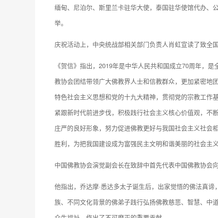
缅甸、尼泊尔、斯里兰卡驻华大使，泰国驻华使馆代办、
举。
庆祝活动上，中央统战部相关部门负责人肖虹宣读了致全
《贺信》指出，2019年是中华人民共和国成立70周年，
教协会团结带领广大佛教界人士和信教群众，更加紧密地
特色社会主义思想和党的十九大精神，贯彻党的宗教工作
紧跟新时代前进步伐，积极践行社会主义核心价值观，不
庄严的良好形象，努力促进佛教更好与我国社会主义社会
胜利，为把我国建设成为富强民主文明和谐美丽的社会主
中国佛教协会演觉副会长在致辞中首先代表中国佛教协会
他指出，乔达摩·悉达多太子诞生后，出家觉悟的佛法真谛
族、不同文化背景的佛弟子践行弘扬佛教慈悲、智慧、中
众生福祉，作出了不可磨灭的重要贡献。