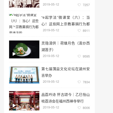
2019-05-12
7257
“e起学法”微课堂（六）：当
心！这些网上宗教募捐行为都
2019-05-12
是违法的
8911
灵隐清供｜​荷塘月色（清炒西
湖莲子）
2019-05-12
9595
第七届蕅益文化论坛在湖州安
吉举办
2019-05-12
7834
品荔吟诗 怀古颂今｜乙巳怡山
啖荔诗会在福州西禅寺举行
2019-05-12
8006