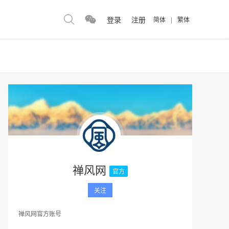
登录
注册
简体
|
繁体
禅风网
官方
关注
禅风网官方账号