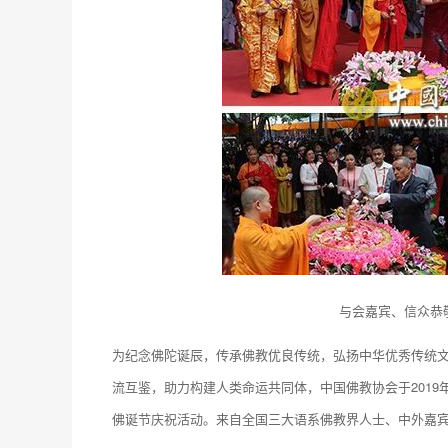
与会嘉宾、信众恭
为纪念佛陀诞辰，传承佛教优良传统，弘扬中华优秀传统文
流互鉴，助力构建人类命运共同体，中国佛教协会于2019
佛诞节庆祝活动。来自全国三大语系佛教界人士、中外嘉