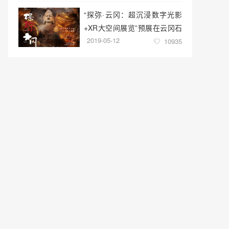
“探弥·云冈：超沉浸数字光影
+XR大空间展览”预展在云冈石
2019-05-12
窟云冈美术馆启幕
10935