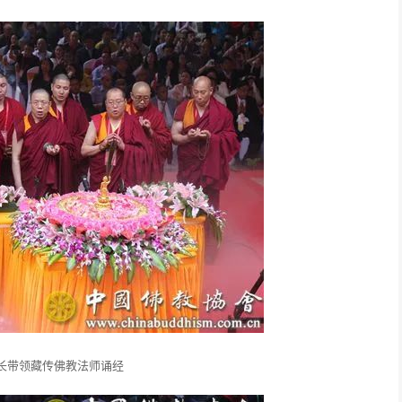
长带领藏传佛教法师诵经