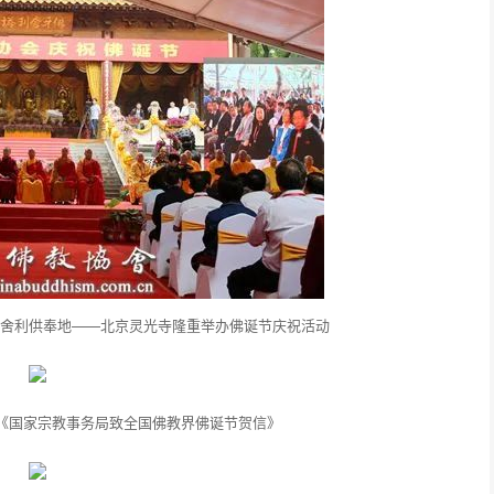
佛牙舍利供奉地——北京灵光寺隆重举办佛诞节庆祝活动
《国家宗教事务局致全国佛教界佛诞节贺信》