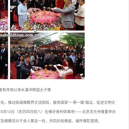
敬有序地以净水灌沐释迦太子像
化，推动各国佛教界交流团结，服务国家“一带一路”倡议，促进文明交
年5月12日（农历四月初八）在佛牙舍利供奉地——北京灵光寺隆重举办
宾及佛教信众千余人聚会一处，共同庆祝佛诞，缅怀佛陀恩德。