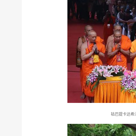
祜巴提卡达希