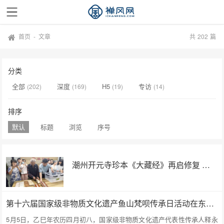
首页
-
文章
共
202
篇
分类
全部
深度
H5
专访
(202)
(169)
(19)
(14)
排序
默认
标题
浏览
序号
潮州开元寺珍本《大藏经》再启修复 全国“顶流”古籍修复专家领衔带新
第十六届国家级非物质文化遗产鱼山梵呗传承日活动在东阿鱼山举办
5月5日，乙巳年农历四月初八，国家级非物质文化遗产代表性传承人释永