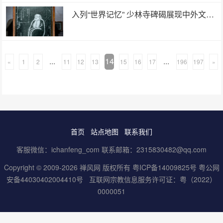
入列“世界记忆” 少林寺碑碣展现中外文化交融
...
14
...
«
1
2
11
12
13
15
16
17
196
197
»
首页
站点地图
联系我们
客服微信：ichanfeng_com 联系邮箱：2315830482@qq.com
Copyright © 2009-2026 禅风网 版权所有
粤ICP备14009825号
粤公网
安备44030402004410号
互联网宗教信息服务许可证：粤（2022）
0000051