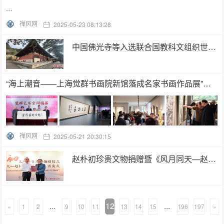
…
禅风网
2025-05-23 08:13:28
中国佛光寺等入选联合国教科文组织世界遗产志愿者项目
“海上潮音——上海觉群书画院新馆落成名家书画作品展”启幕
禅风网
2025-05-21 20:30:15
赵朴初珍贵文物捐赠暨《风月同天—赵朴初书法撷英》首发式在安庆举行
...
12
...
«
1
2
9
10
11
13
14
15
196
197
»