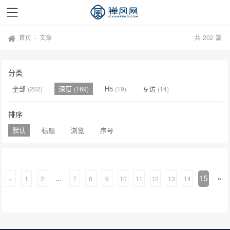
首页
-
文章
共
202
篇
分类
全部
深度
H5
专访
(202)
(169)
(19)
(14)
排序
默认
标题
浏览
序号
...
15
»
«
1
2
7
8
9
10
11
12
13
14