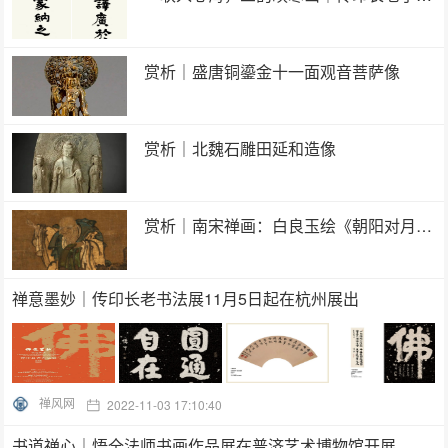
赏析｜盛唐铜鎏金十一面观音菩萨像
赏析｜北魏石雕田延和造像
赏析｜南宋禅画：白良玉绘《朝阳对月图》
禅意墨妙｜传印长老书法展11月5日起在杭州展出
禅风网
2022-11-03 17:10:40
书道禅心｜悟全法师书画作品展在普济艺术博物馆开展