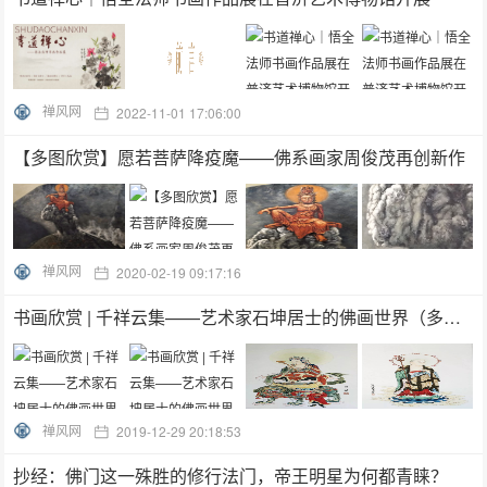
禅风网
2022-11-01 17:06:00
【多图欣赏】愿若菩萨降疫魔——佛系画家周俊茂再创新作
禅风网
2020-02-19 09:17:16
书画欣赏 | 千祥云集——艺术家石坤居士的佛画世界（多图）
禅风网
2019-12-29 20:18:53
抄经：佛门这一殊胜的修行法门，帝王明星为何都青睐？