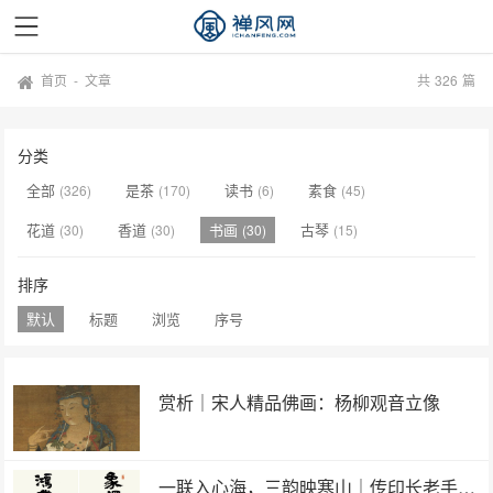
首页
-
文章
共
326
篇
分类
全部
是茶
读书
素食
(326)
(170)
(6)
(45)
花道
香道
书画
古琴
(30)
(30)
(30)
(15)
排序
默认
标题
浏览
序号
赏析｜宋人精品佛画：杨柳观音立像
一联入心海，三韵映寒山｜传印长老手书楹联赏析