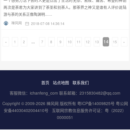
一个想努力活下去的人更是点出了生活的无奈、救赎、痛苦、希望药神前
两次是茶君为大家讲到了茶圣和别茶人。那茶界之神又是谁有人评价说陆
游与茶的关系正像陶渊明...…
禅风网
2018-07-08 14:36:14
...
14
«
1
2
7
8
9
10
11
12
13
15
»
首页
站点地图
联系我们
客服微信：ichanfeng_com 联系邮箱：2315830482@qq.com
Copyright © 2009-2026 禅风网 版权所有
粤ICP备14009825号
粤公网
安备44030402004410号
互联网宗教信息服务许可证：粤（2022）
0000051