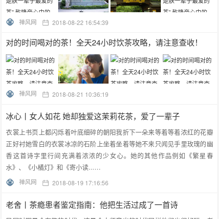
禅风网
2018-08-22 16:54:39
对的时间喝对的茶！全天24小时饮茶攻略，请注意查收！
禅风网
2018-08-21 10:36:19
冰心丨女人如花 她却独爱这茉莉花茶，爱了一辈子
衣裳上书页上都闪烁着叶底细碎的朝阳我折下一朵来等着等着浓红的花瓣
正好衬她雪白的衣裳冰凉的石阶上坐着坐着等她不来只闻见手里玫瑰的幽
香这首诗字里行间充满着浓浓的少女心。她的其他作品例如《繁星春
水》、《小橘灯》和《寄小读...…
禅风网
2018-08-19 17:16:56
老舍丨茶瘾患者鉴定指南：他把生活过成了一首诗