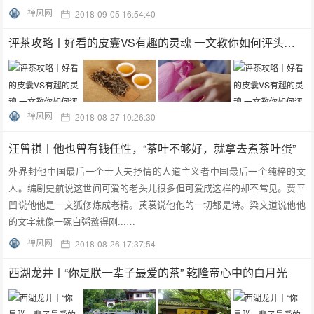
禅风网
2018-09-05 16:54:40
评茶攻略丨好看的皮囊VS有趣的灵魂 一文教你如何评头论足
禅风网
2018-08-27 10:26:30
汪曾祺丨他也曾有钱任性，“茶叶不够好，就拿去煮茶叶蛋”
外界封他中国最后一个士大夫抒情的人道主义者中国最后一个纯粹的文
人。编剧史航说这世间可爱的老头儿很多但可爱成这样的却不常见。贾平
凹说他他是一文狐修炼成老精。黄裳说他他的一切都是诗。梁文道说他他
的文字就像一碗白粥熬得刚...…
禅风网
2018-08-26 17:37:54
西湖龙井丨“你是朕一辈子最爱的茶” 乾隆帝心中的白月光