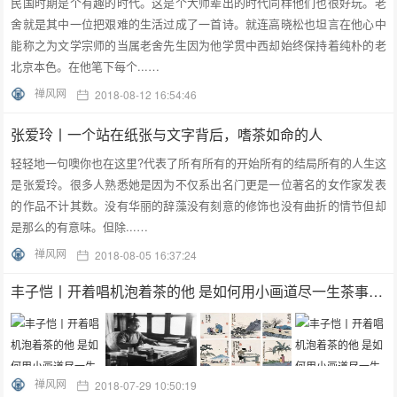
民国时期是个有趣的时代。这是个大师辈出的时代同样他们也很好玩。老
舍就是其中一位把艰难的生活过成了一首诗。就连高晓松也坦言在他心中
能称之为文学宗师的当属老舍先生因为他学贯中西却始终保持着纯朴的老
北京本色。在他笔下每个...…
禅风网
2018-08-12 16:54:46
张爱玲丨一个站在纸张与文字背后，嗜茶如命的人
轻轻地一句噢你也在这里?代表了所有所有的开始所有的结局所有的人生这
是张爱玲。很多人熟悉她是因为不仅系出名门更是一位著名的女作家发表
的作品不计其数。没有华丽的辞藻没有刻意的修饰也没有曲折的情节但却
是那么的有意味。但除...…
禅风网
2018-08-05 16:37:24
丰子恺丨开着唱机泡着茶的他 是如何用小画道尽一生茶事的？
禅风网
2018-07-29 10:50:19