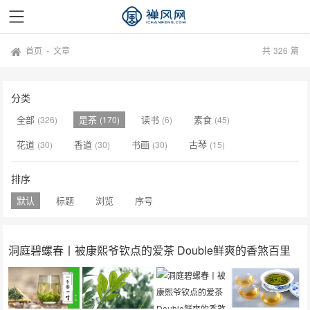
首页
-
文章
共
326
篇
分类
全部
是茶
读书
素食
(326)
(170)
(6)
(45)
花道
香道
书画
古琴
(30)
(30)
(30)
(15)
排序
默认
标题
浏览
序号
洞庭碧螺春丨被康熙爷钦点的爱茶 Double鲜爽的香煞百里