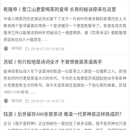
乾隆帝丨爱江山更爱喝茶的皇帝 长寿的秘诀原来在这里
中国人喝茶的历史源远流长留下了关于一片树叶的诸多精彩故事历史上大
概有两个皇帝最喜欢喝茶一个是宋徽宗一个便是乾隆爷了。有朋友戏言乾
隆爷之所以能够活到89岁的秘诀之一便是喝茶。据《饮茶诗话》载乾隆嗜
茶如命在位六十载甚至...…
禅风网
2018-07-22 15:36:38
苏轼丨你只知他是诗词全才 不曾想竟是茶道高手
徙来佳茗似佳人写下这首诗的既是一位爱茶之人更是一位懂茶之人。而他
所处的时代更是茶道大兴的年代。今天的主角便是苏轼提起他似乎有各种
头衔更是有全才的称号。但今天是茶君还是细说一下他与茶的故事。苏轼
1037-1101年号...…
禅风网
2018-07-15 14:57:10
陆游丨后世留存300余首茶诗 难道一代茶神是这样炼成的？
近日《我不是药神》正在热映也一度创造了很多话题。我不是药神也只是