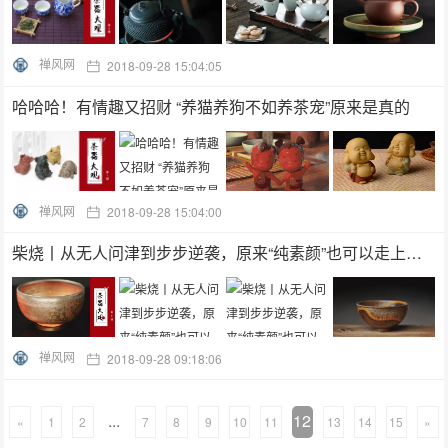
禅风网
2018-09-28 15:04:05
哈哈哈！有情趣又招财 “养猫养狗不如养茶宠”原来是真的
禅风网
2018-09-28 15:04:00
柴烧丨从无人问津到步步逆袭，原来“纯素颜”也可以走上人生巅峰！
禅风网
2018-09-28 09:18:06
...
12
«
1
2
7
8
9
10
11
13
14
15
»