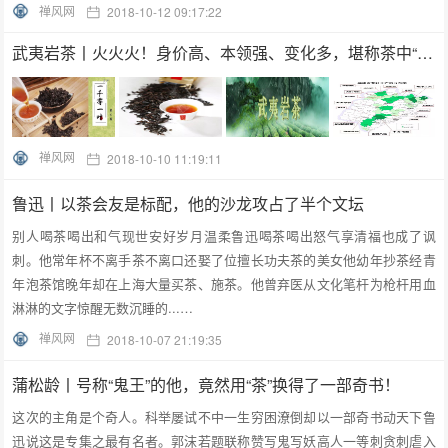
禅风网
2018-10-12 09:17:22
武夷岩茶丨火火火！身价高、本领强、变化多，堪称茶中“独孤九剑”！
禅风网
2018-10-10 11:19:11
鲁迅丨以茶会友是标配，他的沙龙攻占了半个文坛
别人喝茶喝出和气现世安好岁月温柔鲁迅喝茶喝出怒气享清福也成了讽
刺。他常年杯不离手茶不离口还娶了位擅长功夫茶的美女他幼年抄茶经青
年泡茶馆晚年却在上海大量买茶、施茶。他曾弃医从文化笔杆为枪杆用血
淋淋的文字惊醒无数沉睡的...…
禅风网
2018-10-07 21:19:35
蒲松龄丨号称“鬼王”的他，竟然用“茶”换得了一部奇书！
这次的主角是个奇人。科举屡试不中一生穷困潦倒却以一部奇书动天下鲁
迅说这是专集之最有名者。郭沫若题联称赞写鬼写妖高人一等刺贪刺虐入