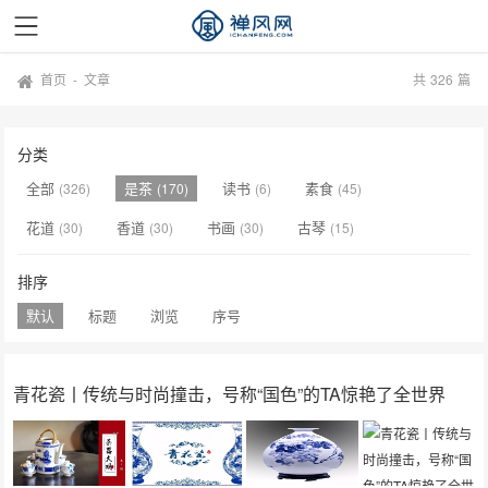
首页
-
文章
共
326
篇
分类
全部
是茶
读书
素食
(326)
(170)
(6)
(45)
花道
香道
书画
古琴
(30)
(30)
(30)
(15)
排序
默认
标题
浏览
序号
青花瓷丨传统与时尚撞击，号称“国色”的TA惊艳了全世界