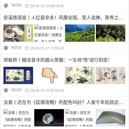
禅风网
2018-10-19 09:18:49
安溪铁观音丨人红是非多！风靡全国、受人追捧、茶界之王、乌龙茶代
禅风网
2018-10-17 11:59:40
郑板桥丨糊涂县令的烟火茶圈：一生将“怪”进行到底！
禅风网
2018-10-15 09:55:42
汝瓷丨还在为《延禧攻略》的配色叫好？人家千年前就这样玩了