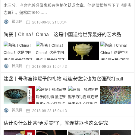
木三分。老舍也曾盛誉鬼狐有性格笑骂成文章。他是蒲松龄写下了《聊斋
志异》。蒲松龄1640...…
禅风网
2018-09-30 21:00:04
陶瓷丨China！China！这是中国送给世界最好的艺术品
禅风网
2018-09-28 15:04:43
建盏丨号称窑神赐予的礼物 就连宋徽宗也为它强烈打call
禅风网
2018-09-28 15:04:13
估计没什么比茶“更爱美”了，就连茶器也这么讲究