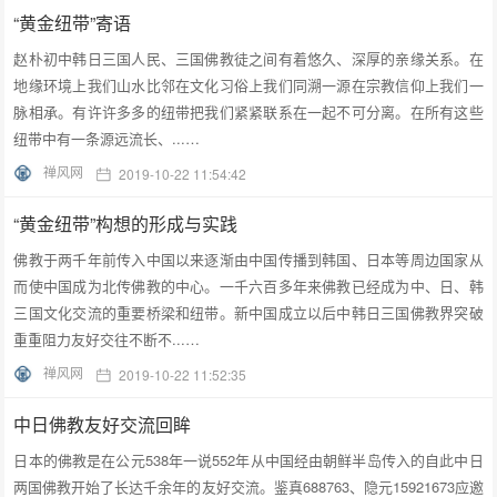
“黄金纽带”寄语
赵朴初中韩日三国人民、三国佛教徒之间有着悠久、深厚的亲缘关系。在
地缘环境上我们山水比邻在文化习俗上我们同溯一源在宗教信仰上我们一
脉相承。有许许多多的纽带把我们紧紧联系在一起不可分离。在所有这些
纽带中有一条源远流长、...…
禅风网
2019-10-22 11:54:42
“黄金纽带”构想的形成与实践
佛教于两千年前传入中国以来逐渐由中国传播到韩国、日本等周边国家从
而使中国成为北传佛教的中心。一千六百多年来佛教已经成为中、日、韩
三国文化交流的重要桥梁和纽带。新中国成立以后中韩日三国佛教界突破
重重阻力友好交往不断不...…
禅风网
2019-10-22 11:52:35
中日佛教友好交流回眸
日本的佛教是在公元538年一说552年从中国经由朝鲜半岛传入的自此中日
两国佛教开始了长达千余年的友好交流。鉴真688763、隐元15921673应邀