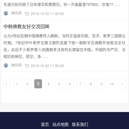
东渡分别开辟了日本律宗和黄檗宗。另一方面最澄767822、空海77...…
禅风网
2019-10-22 11:40:05
中韩佛教友好交流回眸
公元4世纪后期中国佛教传入朝鲜。当时正值高句丽、百济、新罗三国鼎立
时期。7世纪中叶新罗在唐王朝的支援下统一朝鲜半岛佛教开始普及全社
会。此后不少新罗僧人到唐朝求法有的长期留在中国。中国的华严宗、法
相宗和禅宗、密宗、净...…
禅风网
2019-10-22 11:36:29
3
«
1
2
4
5
6
7
8
9
10
»
首页
站点地图
联系我们