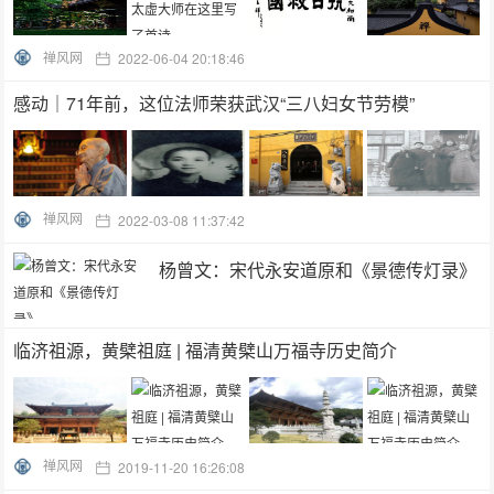
禅风网
2022-06-04 20:18:46
感动｜71年前，这位法师荣获武汉“三八妇女节劳模”
禅风网
2022-03-08 11:37:42
杨曾文：宋代永安道原和《景德传灯录》
临济祖源，黄檗祖庭 | 福清黄檗山万福寺历史简介
禅风网
2019-11-20 16:26:08