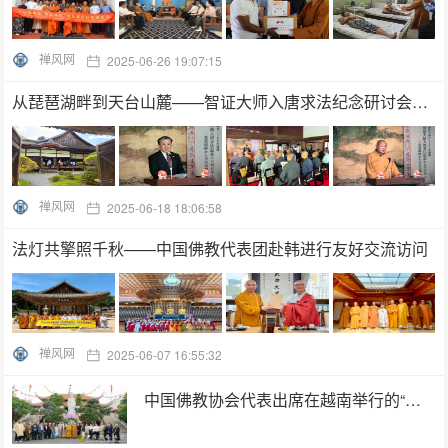
禅风网
2025-06-26 19:07:15
从琵琶湖畔到天台山麓——智证大师入唐求法纪念研讨会在日本三井寺举行
禅风网
2025-06-18 18:06:58
法灯共擎照千秋——中国佛教代表团赴韩进行友好交流访问
禅风网
2025-06-07 16:55:32
中国佛教协会代表出席在越南举行的“世佛联”执委会第103次会议