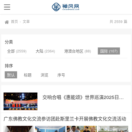
首页
-
文章
共
2559
篇
分类
全部
大陆
港澳台地区
国际
(2559)
(2364)
(88)
(107)
排序
默认
标题
浏览
序号
交响合唱《惠能颂》世界巡演2025日本大阪世博会站圆满成功
广东佛教文化交流参访团赴斯里兰卡开展佛教文化交流活动