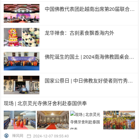
中国佛教代表团赴越南出席第20届联合国卫塞节庆祝活动
龙华禅食：古刹素食飘香海内外
佛陀诞生的国土 | 2024南海佛教圆桌会加德满都论坛顺利举行
国家公祭日 | 中日佛教友好使者则竹秀南长老为死难者创作法会香语
现场 | 北京灵光寺佛牙舍利赴泰国供奉
禅风网
2024-12-07 09:55:40