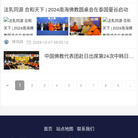
法乳同源 合和天下 | 2024南海佛教圆桌会在泰国曼谷启动
禅风网
2024-12-07 09:55:12
中国佛教代表团赴日出席第24次中韩日佛教友好交流会议
«
1
2
3
4
5
6
7
8
9
»
首页
站点地图
联系我们