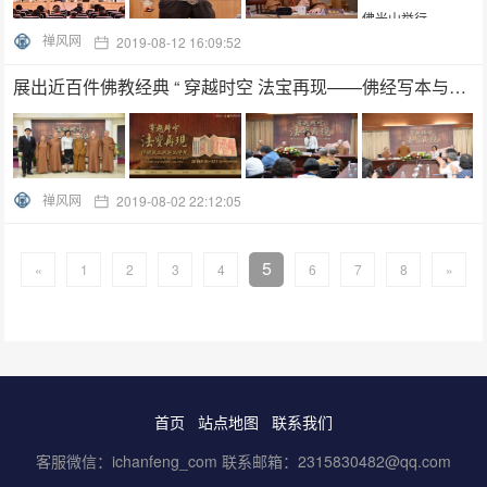
禅风网
2019-08-12 16:09:52
展出近百件佛教经典 “ 穿越时空 法宝再现——佛经写本与刻本特展 ”记者会召开
禅风网
2019-08-02 22:12:05
5
«
1
2
3
4
6
7
8
»
首页
站点地图
联系我们
客服微信：ichanfeng_com 联系邮箱：2315830482@qq.com