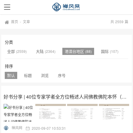
首页
-
文章
共
2559
篇
分类
全部
大陆
港澳台地区
国际
(2559)
(2364)
(88)
(107)
排序
默认
标题
浏览
序号
好书分享 | 40位专家学者全方位畅述人间佛教佛陀本怀（附全目录）
禅风网
2020-09-07 10:53:31