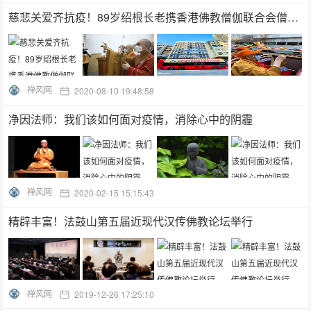
慈悲关爱齐抗疫！89岁绍根长老携香港佛教僧伽联合会僧众为香港洒净祈福
禅风网
2020-08-10 19:48:58
净因法师：我们该如何面对疫情，消除心中的阴霾
禅风网
2020-02-15 15:15:43
精辟丰富！法鼓山第五届近现代汉传佛教论坛举行
禅风网
2019-12-26 17:25:10