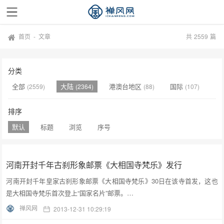
首页
-
文章
共
2559
篇
分类
全部
大陆
港澳台地区
国际
(2559)
(2364)
(88)
(107)
排序
默认
标题
浏览
序号
河南开封千年古刹形象邮票《大相国寺梵乐》发行
河南开封千年皇家古刹形象邮票《大相国寺梵乐》30日在该寺首发，这也
是大相国寺梵乐首次登上“国家名片”邮票。…
禅风网
2013-12-31 10:29:19