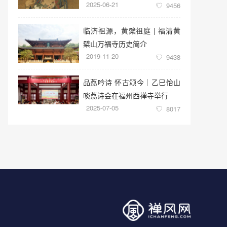
2025-06-21
9456
临济祖源，黄檗祖庭 | 福清黄
檗山万福寺历史简介
2019-11-20
9438
品荔吟诗 怀古颂今｜乙巳怡山
啖荔诗会在福州西禅寺举行
2025-07-05
8017