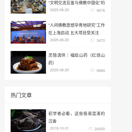
“文明交流互鉴与佛教中国化”的
2025-06-20
学术讲座
6676
“人间佛教思想孕育地研究”工作
在上海启动 五大项目受关注
2025-06-20
3470
灵隐清供｜​福烩山药（红烧山
药）
2025-06-20
6684
热门文章
初学者必看，这些极易混淆的
沉香
2018-10-31
24200