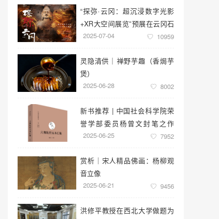
“探弥·云冈：超沉浸数字光影
+XR大空间展览”预展在云冈石
2025-07-04
窟云冈美术馆启幕
10959
灵隐清供｜​禅野芋趣（香焗芋
煲）
2025-06-28
8002
新书推荐 | 中国社会科学院荣
誉学部委员杨曾文封笔之作
2025-06-25
《六祖坛经五本汇编》
7952
赏析｜宋人精品佛画：杨柳观
音立像
2025-06-21
9456
洪修平教授在西北大学做题为