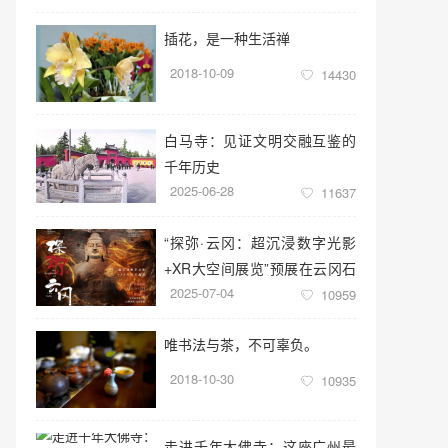
插花，是一种生活禅
2018-10-09
14430
白马寺：见证文明交融互鉴的
千年历史
2025-06-28
11637
“探弥·云冈：超沉浸数字光影
+XR大空间展览”预展在云冈石
2025-07-04
窟云冈美术馆启幕
10959
唯书法与茶，不可辜负。
2018-10-30
10935
走进千年大佛寺：这座广州最