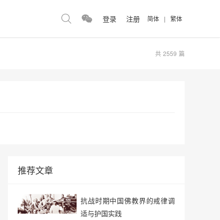
登录
注册
简体
|
繁体
共
2559
篇
推荐文章
抗战时期中国佛教界的戒律调
适与护国实践