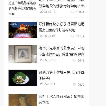
繁华地段的佛教寺院如何浴火
2023-12-18
重生
10841
灯灯相传映心灯 弥勒菩萨道场
雪窦山里的传灯祈福现场
2025-05-06
10149
潮州开元寺里的艺术展：中观
专业法师作品，感受“独”的禅意
2025-05-16
世界
9642
灵隐清供｜​荷塘月色（清炒西
湖莲子）
2025-07-11
9630
赏析｜宋人精品佛画：杨柳观
音立像