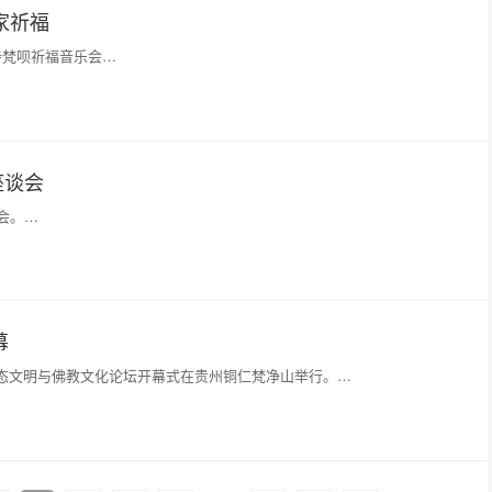
家祈福
寺梵呗祈福音乐会…
座谈会
会。…
幕
净山生态文明与佛教文化论坛开幕式在贵州铜仁梵净山举行。…