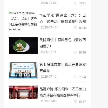
2025-08-28
7281
“e起学法”微课堂（六）：当
心！这些网上宗教募捐行为都
2025-07-16
是违法的
8926
灵隐清供｜​荷塘月色（清炒西
湖莲子）
2025-07-11
9630
第七届蕅益文化论坛在湖州安
吉举办
2025-07-10
7854
品荔吟诗 怀古颂今｜乙巳怡山
啖荔诗会在福州西禅寺举行
2025-07-05
8017