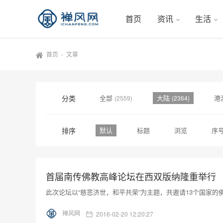
首页
资讯
生活
首页
-
文章
分类
全部
大陆
港
(2559)
(2364)
排序
默认
标题
浏览
序
首届南传佛教高峰论坛在西双版纳隆重举行
此次论坛以“慈悲济世，和平共荣”为主题，共邀请13个国家
禅风网
2016-02-20 12:20:27