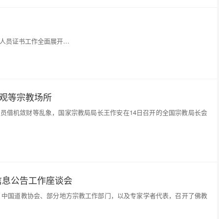
职人员证书工作全面展开…
宫观等宗教场所
员借机敛财等乱象，国家宗教局局长王作安在14日召开的全国宗教局长会
信息公告工作座谈会
会、中国道教协会、部分地方宗教工作部门，以及专家学者代表，召开了佛教