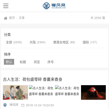
首页
-
文章
共
2559
篇
分类
全部
大陆
港澳台地区
国际
(2559)
(2364)
(88)
(107)
排序
默认
标题
浏览
序号
古人生活：荷包盛零碎 香囊来香身
禅风网
2018-10-24 19:24:50