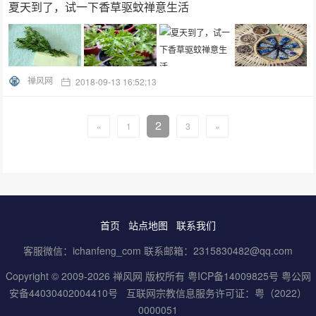
夏天到了，试一下香草驱蚊禅意生活
禅风网
2018-09-13 16:52:13
2
«
1
3
»
首页
站点地图
联系我们
客服微信：ichanfeng_com 联系邮箱：2315830482@qq.com
Copyright © 2009-2026 禅风网 版权所有
粤ICP备14009825号
粤公网
安备44030402004410号
互联网宗教信息服务许可证：粤（2022）
0000051