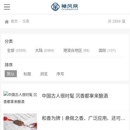
首页
-
文章
共
2559
篇
分类
全部
大陆
港澳台地区
国际
(2559)
(2364)
(88)
(107)
排序
默认
标题
浏览
序号
中国古人很时髦 沉香都拿来酿酒
和香为牌丨悬佩之香、广泛应用、还可祛除时疫防邪避害