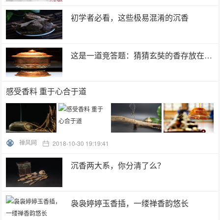
初学者必看，这些极易混淆的沉香
这是一道竞答题：猜猜玄奘的香存放在哪里
感受香料 重于心合于道
禅风网
2018-10-30 19:19:41
沉香两大系，你分清了么？
袅袅婷婷玉香插，一缕禅香韵悠长