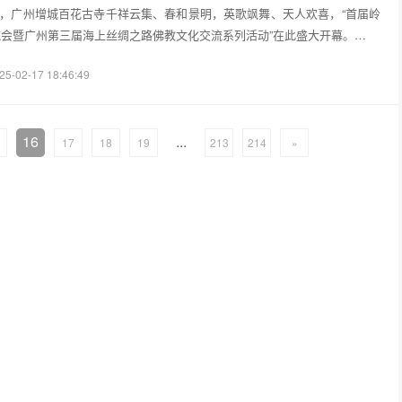
日上午，广州增城百花古寺千祥云集、春和景明，英歌飒舞、天人欢喜，“首届岭
会暨广州第三届海上丝绸之路佛教文化交流系列活动”在此盛大开幕。…
25-02-17 18:46:49
16
...
17
18
19
213
214
»