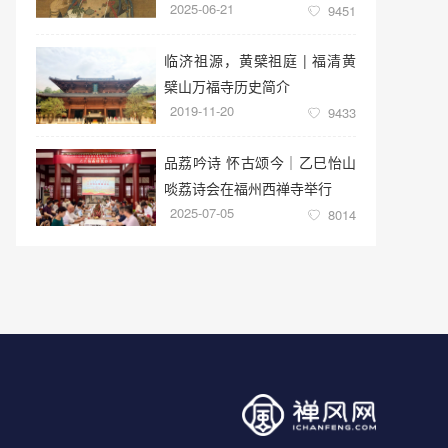
2025-06-21
9451
临济祖源，黄檗祖庭 | 福清黄
檗山万福寺历史简介
2019-11-20
9433
品荔吟诗 怀古颂今｜乙巳怡山
啖荔诗会在福州西禅寺举行
2025-07-05
8014