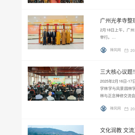
广州光孝寺整
2月18日上午，广
举行。…
禅风网
20
三大核心议题
2025年2月16
学林学与风景园林学
林与正念禅修交流会
禅风网
20
文化润教 文流