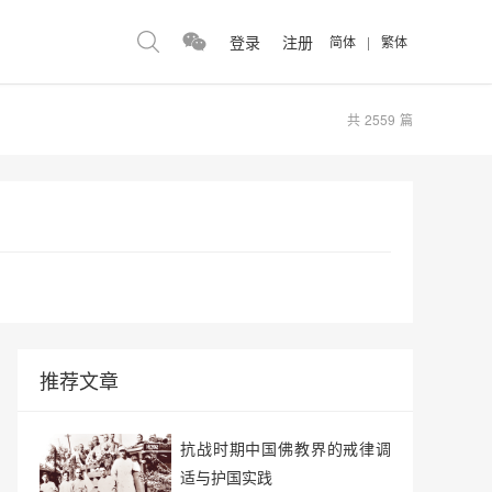
登录
注册
简体
|
繁体
共
2559
篇
推荐文章
抗战时期中国佛教界的戒律调
适与护国实践