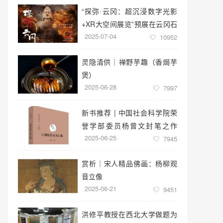
“探弥·云冈：超沉浸数字光影
+XR大空间展览”预展在云冈石
2025-07-04
窟云冈美术馆启幕
10952
灵隐清供｜​禅野芋趣（香焗芋
煲）
2025-06-28
7997
新书推荐 | 中国社会科学院荣
誉学部委员杨曾文封笔之作
2025-06-25
《六祖坛经五本汇编》
7945
赏析｜宋人精品佛画：杨柳观
音立像
2025-06-21
9451
洪修平教授在西北大学做题为