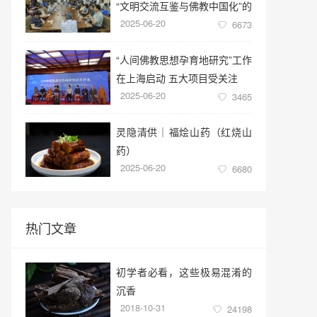
“文明交流互鉴与佛教中国化”的
2025-06-20
学术讲座
6673
“人间佛教思想孕育地研究”工作
在上海启动 五大项目受关注
2025-06-20
3465
灵隐清供｜​福烩山药（红烧山
药）
2025-06-20
6680
热门文章
初学者必看，这些极易混淆的
沉香
2018-10-31
24198