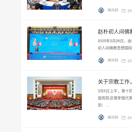
禅风网
20
赵朴初人间佛
2025年3月26
初人间佛教思想国
禅风网
20
关于宗教工作
3月5日上午，第十
国务院总理李强代
到：…
禅风网
20