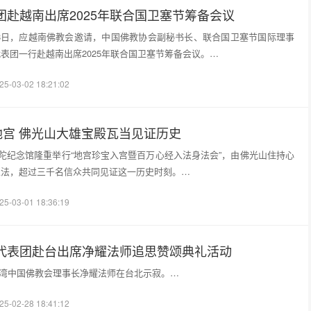
团赴越南出席2025年联合国卫塞节筹备会议
日至28日，应越南佛教会邀请，中国佛教协会副秘书长、联合国卫塞节国际理事
表团一行赴越南出席2025年联合国卫塞节筹备会议。…
25-03-02 18:21:02
地宫 佛光山大雄宝殿瓦当见证历史
佛陀纪念馆隆重举行“地宫珍宝入宫暨百万心经入法身法会”，由佛光山住持心
主法，超过三千名信众共同见证这一历史时刻。…
25-03-01 18:36:19
代表团赴台出席净耀法师追思赞颂典礼活动
日，台湾中国佛教会理事长净耀法师在台北示寂。…
25-02-28 18:41:12