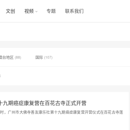
文创
视频
专题
联系我们
澳台地区
国际
(88)
(107)
号
十九期癌症康复营在百花古寺正式开营
下午2时，广州市大佛寺善友康乐社第十九期癌症康复营开营仪式在百花古寺莲
…