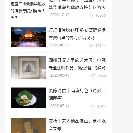
繁华地段的佛教寺院如何浴火
2023-12-18
重生
10830
灯灯相传映心灯 弥勒菩萨道场
雪窦山里的传灯祈福现场
2025-05-06
10144
潮州开元寺里的艺术展：中观
专业法师作品，感受“独”的禅意
2025-05-16
世界
9635
灵隐清供｜​荷塘月色（清炒西
湖莲子）
2025-07-11
9616
赏析｜宋人精品佛画：杨柳观
音立像