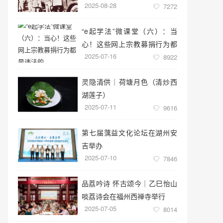
2025-08-28
7272
“e起学法”微课堂（六）：当
心！这些网上宗教募捐行为都
2025-07-16
是违法的
8922
灵隐清供｜​荷塘月色（清炒西
湖莲子）
2025-07-11
9616
第七届蕅益文化论坛在湖州安
吉举办
2025-07-10
7846
品荔吟诗 怀古颂今｜乙巳怡山
啖荔诗会在福州西禅寺举行
2025-07-05
8014