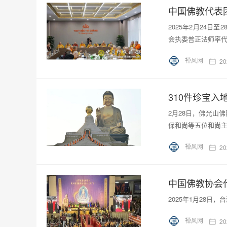
中国佛教代表
2025年2月24
会执委普正法师率代
禅风网
20
310件珍宝入
2月28日，佛光山
保和尚等五位和尚
禅风网
20
中国佛教协会
2025年1月28
禅风网
20