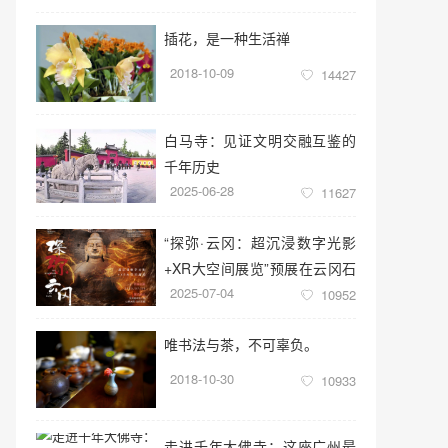
插花，是一种生活禅
2018-10-09
14427
白马寺：见证文明交融互鉴的
千年历史
2025-06-28
11627
“探弥·云冈：超沉浸数字光影
+XR大空间展览”预展在云冈石
2025-07-04
窟云冈美术馆启幕
10952
唯书法与茶，不可辜负。
2018-10-30
10933
走进千年大佛寺：这座广州最