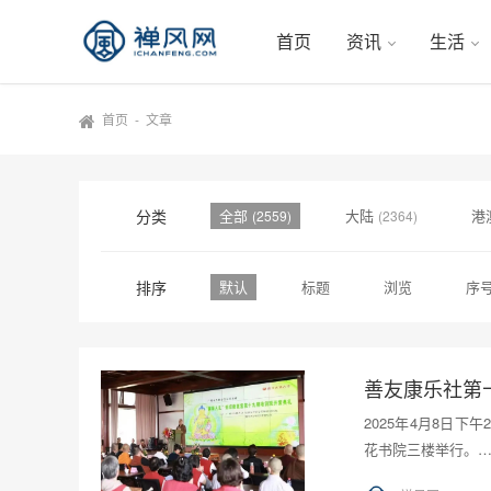
首页
资讯
生活
首页
-
文章
分类
全部
大陆
港
(2559)
(2364)
排序
默认
标题
浏览
序
善友康乐社第
2025年4月8日
花书院三楼举行。