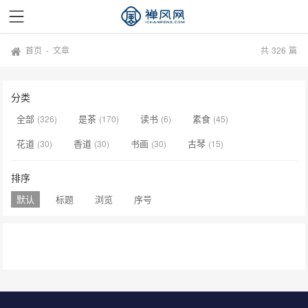
首页
-
文章
共
326
篇
分类
全部
是茶
读书
素食
(326)
(170)
(6)
(45)
花道
香道
书画
古琴
(30)
(30)
(30)
(15)
排序
默认
标题
浏览
序号