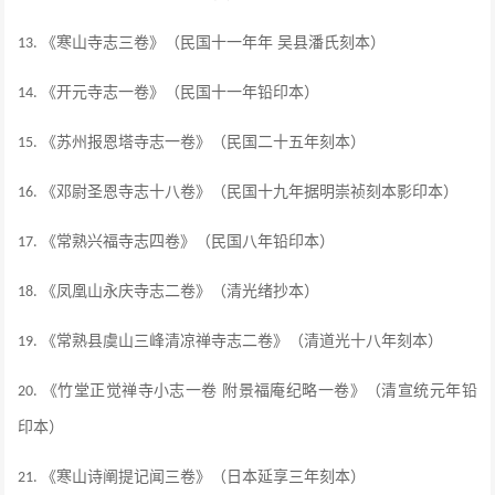
《寒山寺志三卷》（民国十一年年 吴县潘氏刻本）
13.
《开元寺志一卷》（民国十一年铅印本）
14.
《苏州报恩塔寺志一卷》（民国二十五年刻本）
15.
《邓尉圣恩寺志十八卷》（民国十九年据明崇祯刻本影印本）
16.
《常熟兴福寺志四卷》（民国八年铅印本）
17.
《凤凰山永庆寺志二卷》（清光绪抄本）
18.
《常熟县虞山三峰清凉禅寺志二卷》（清道光十八年刻本）
19.
《竹堂正觉禅寺小志一卷 附景福庵纪略一卷》（清宣统元年铅
20.
印本）
《寒山诗阐提记闻三卷》（日本延享三年刻本）
21.