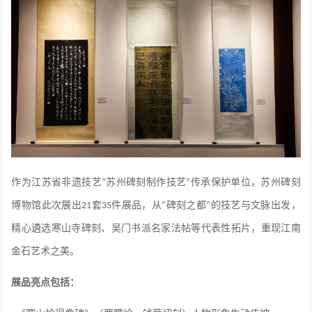
作为
江苏省非遗技艺
苏州碑刻制作技艺
传承保护单位
，苏州碑刻
“
”
博物馆此次展出
套
件展品，从
碑刻之都
的技艺与文脉出发，
21
35
“
”
精心遴选寒山寺碑刻、吴门书派名家法帖等代表性拓片，重现江南
金石艺术之美。
展品亮点包括：