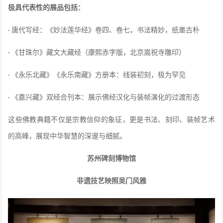
极具代表性的展品包括：
唐代写经：
《妙法莲华经》卷四、卷七，书法精妙，纸墨古朴
·
《甘珠尔》藏文大藏经
（康熙赤字版，北京嵩祝寺雕印）
·
《
永乐北藏
》《永乐南藏》方册本：
线装初刻，极为罕见
·
《嘉兴藏》双经合刊本：
展示佛经汉化与装帧演化的过渡形态
·
这些佛教典籍不仅是宗教信仰的象征，更是书法、刻印、装帧艺术
的高峰，展现中华智慧的深邃与细腻。
苏州碑刻博物馆
非遗技艺映照吴门风雅