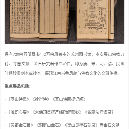
拥有
余万册藏书与
万余册善本的
苏州图书馆
，本次展出佛教典
720
2
籍、寺志文献、金石研究著作共
件，均为唐、宋、明、清、民国
40
时期珍贵刻本或抄本，展现江南书香风貌与佛教文化的交融传播。
重点展品包括：
《寒山诗集》《拾得诗》《寒山诗闡提记闻》
·
《唯识心要》《大佛顶首楞严经疏解蒙钞》《省庵法师语录》
·
《吴郡金石目》《洞庭山金石》《崑山见存石刻录》等金石文献
·