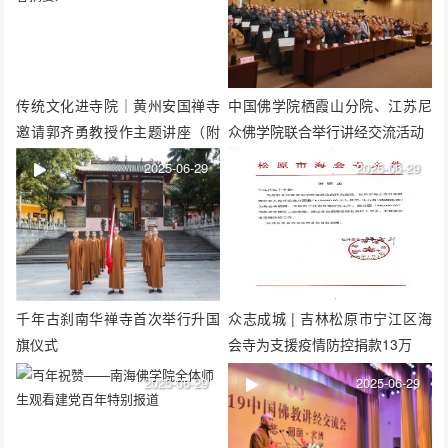
传统文化进寺院｜黄州安国禅寺
中国佛学院栖霞山分院、江苏尼
邀请郭齐勇教授作主题讲座（附
众佛学院联合举行讲经交流活动
内容摘要）
2025-06-29
2025-06-29
千年古刹南华禅寺首次举行升国
众志成城 | 吉林松原市宁江区海
旗仪式
会寺为支援疫情防控捐款13万
2025-06-29
2025-06-29