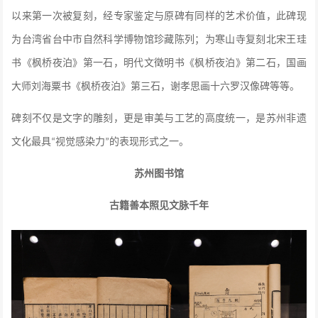
以来第一次被复刻，经专家鉴定与原碑有同样的艺术价值，此碑现
为台湾省台中市自然科学博物馆珍藏陈列；为寒山寺复刻北宋王珪
书《枫桥夜泊》第一石，明代文徵明书《枫桥夜泊》第二石，国画
大师刘海粟书《枫桥夜泊》第三石，谢孝思画十六罗汉像碑等等。
碑刻不仅是文字的雕刻，更是审美与工艺的高度统一，是苏州非遗
文化最具
视觉感染力
的表现形式之一。
“
”
苏州图书馆
古籍善本照见文脉千年