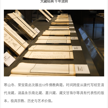
大藏经典
千年流转
寒山寺、荣宝斋此次展出
件佛教典籍，时间跨度从
唐代写经
至
清
12
代龙藏
，涵盖
永乐南北藏、
嘉兴藏
、藏文甘珠尔
等具有代表性的版
本，极具宗教、历史与艺术价值。