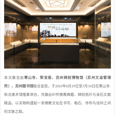
本次展览由
寒山寺、荣宝斋、苏州碑刻博物馆（苏州文庙管理
所）、苏州图书馆
联合呈现，于
年
月
日至
月
日
在
寒山寺
2025
6
29
7
10
·
和合美术馆
隆重举办，
共展出
件佛教典籍、碑刻拓片与金石文献
87
精品，
以实物构建起一条佛教文化在书写、勒石、传布与信仰之间
的文脉之路。