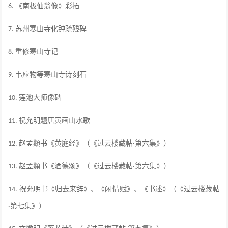
《南极仙翁像》彩拓
6.
苏州寒山寺化钟疏残碑
7.
重修寒山寺记
8.
韦应物等寒山寺诗刻石
9.
莲池大师像碑
10.
祝允明题唐寅画山水歌
11.
赵孟頫书《黄庭经》（《过云楼藏帖
第六集》）
12.
·
赵孟頫书《酒德颂》（《过云楼藏帖
第六集》）
13.
·
祝允明书《归去来辞》、《闲情赋》、《书述》（《过云楼藏帖
14.
第七集》）
·