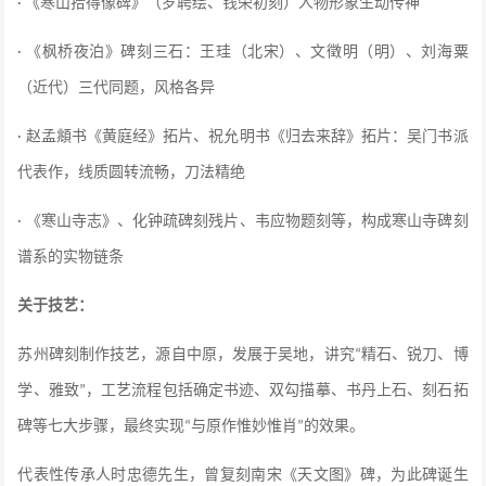
《寒山拾得像碑》
（罗聘绘、钱荣初刻）人物形象生动传神
·
《枫桥夜泊》碑刻三石：
王珪（北宋）、文徵明（明）、刘海粟
·
（近代）三代同题，风格各异
赵孟頫书《黄庭经》拓片、祝允明书《归去来辞》拓片：
吴门书派
·
代表作，线质圆转流畅，刀法精绝
《寒山寺志》
、化钟疏碑刻残片、韦应物题刻
等，构成寒山寺碑刻
·
谱系的实物链条
关于技艺：
苏州碑刻制作技艺，源自中原，发展于吴地，讲究
精石、锐刀、博
“
学、雅致
，工艺流程包括确定书迹、双勾描摹、书丹上石、刻石拓
”
碑等七大步骤，最终实现
与原作惟妙惟肖
的效果。
“
”
代表性传承人时忠德先生，曾复刻南宋《天文图》碑，为此碑诞生