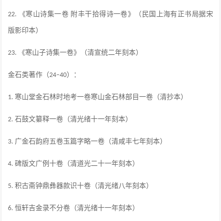
《寒山诗集一卷 附丰干拾得诗一卷》（民国上海有正书局据宋
22.
版影印本）
《寒山子诗集一卷》（清宣统二年刻本）
23.
金石类著作（
）：
24–40
寒山堂金石林时地考一卷寒山金石林部目一卷（清抄本）
1.
石鼓文纂释一卷（清光绪十一年刻本）
2.
广金石韵府五卷玉篇字略一卷（清咸丰七年刻本）
3.
碑版文广例十卷（清道光二十一年刻本）
4.
积古斋钟鼎彝器款识十卷（清光绪八年刻本）
5.
恒轩吉金录不分卷（清光绪十一年刻本）
6.