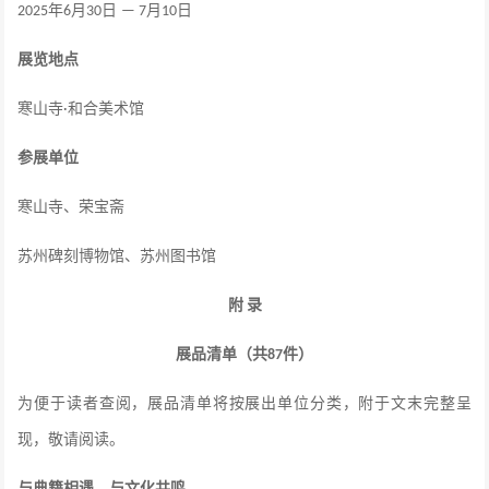
年
月
日
月
日
2025
6
30
— 7
10
展览地点
寒山寺
和合美术馆
·
参展单位
寒山寺、荣宝斋
苏州碑刻博物馆、苏州图书馆
附
录
展品清单（共
件）
87
为便于读者查阅，展品清单将
按展出单位分类，附于文末
完整呈
现，敬请阅读。
与典籍相遇，与文化共鸣