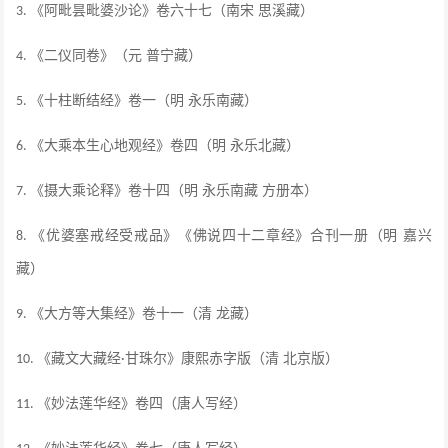
《阿毗昙毗婆沙论》卷六十七（南宋 思溪藏）
3.
《二仪同卷》（元 普宁藏）
4.
《十柱断结经》卷一（明 永乐南藏）
5.
《大乘本生心地观经》卷四（明 永乐北藏）
6.
《摄大乘论释》卷十四（明 永乐南藏 方册本）
7.
《优婆塞戒经受戒品》《佛说四十二章经》合刊一册（明 嘉兴
8.
藏）
《大方等大集经》卷十一（清 龙藏）
9.
《藏文大藏经
甘珠尔》康熙赤字版（清 北京版）
10.
·
《妙法莲华经》卷四（唐人写经）
11.