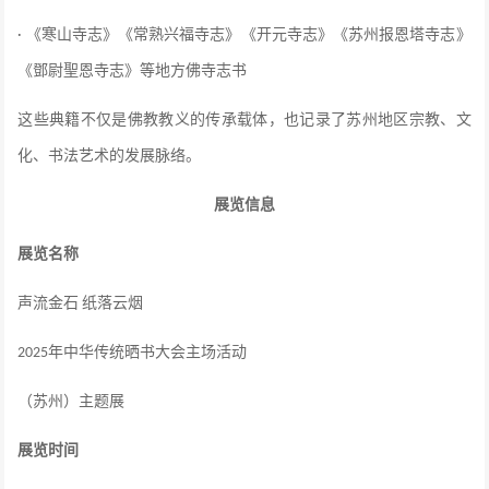
《寒山寺志》《常熟兴福寺志》《开元寺志》《苏州报恩塔寺志》
·
《鄧尉聖恩寺志》等地方佛寺志书
这些典籍不仅是佛教教义的传承载体，也记录了苏州地区宗教、文
化、书法艺术的发展脉络。
展览信息
展览名称
声流金石
纸落云烟
年中华传统晒书大会主场活动
2025
（苏州）主题展
展览时间