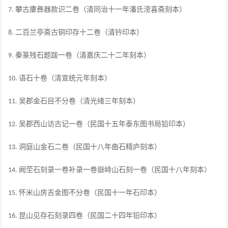
攀古廔彝器款识二卷（清同治十一年潘氏滂喜斋刻本）
7.
二百兰亭斋古铜印存十二卷（清钤印本）
8.
秦篆残石题跋一卷（清嘉庆二十二年刻本）
9.
语石十卷（清宣统元年刻本）
10.
吴郡金石目不分卷（清光绪三年刻本）
11.
吴郡西山访古记一卷（民国十五年泰东图书局铅印本）
12.
洞庭山金石二卷（民国十八年曲石精庐刻本）
13.
阙茔石刻录一卷补录一卷嶽峙山石刻一卷（民国十八年刻本）
14.
怀米山房吉金图不分卷（民国十一年石印本）
15.
昆山见存石刻录四卷（民国二十四年铅印本）
16.