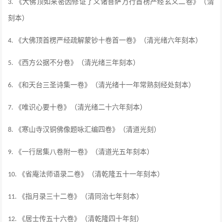
《大佛顶如来密因修证了义诸菩萨万行首楞严经玄义二卷》（清
3.
刻本）
《大佛顶首楞严经疏解蒙钞十卷首一卷》（清光绪六年刻本）
4.
《西方公据不分卷》（清光绪三年刻本）
5.
《和天台三圣诗集一卷》（清光绪十一年常熟刻经处刻本）
6.
《唯识心要十卷》（清光绪二十六年刻本）
7.
《寒山寺汉铜佛像题咏汇编四卷》（清道光刻）
8.
《一行居集八卷附一卷》（清道光五年刻本）
9.
《省庵法师语录二卷》（清乾隆五十一年刻本）
10.
《指月录三十二卷》（清同治七年刻本）
11.
《居士传五十六卷》（清乾隆四十年刻）
12.