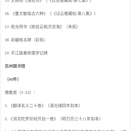
文徵明《落花诗》（《过云楼藏帖
第七集》）
15.
·
《董文敏临古六种》（《过云楼藏帖
第八集》）
16.
·
祝允明书《欲挂云帆济沧海》（朱拓）
17.
俞樾格言碑（彩拓）
18.
平江路重修儒学记碑
19.
苏州图书馆
（
件）
40
佛教类（
）：
1–23
《翻译名义二十卷》（清光绪四年刻本）
1.
《消灾陀罗尼经开启一卷》（明万历三十八年刻本）
2.