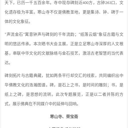
天下，已历一千五百余年。寺中现存碑刻近
方，古钟
口，文
400
263
化遗存极为丰富。寒山寺不仅是佛教圣地，更是集诗、钟、碑于一
体的文化象征。
声流金石
寓意钟声与碑刻的千年流韵；
纸落云烟
象征古籍与文
“
”
“
”
明的悠远传承。本次晒书大会主展，正是立足寒山寺深厚的人文根
基，串联中华文化的文献脉络与金石技艺，激活古老智慧的当代表
达。
碑刻拓片与古籍典藏，犹如两条平行却交汇的线索，共同编织出中
华佛教文化的浩瀚图谱。碑，是石上之书，是时间的雕刻；书，是
纸上之碑，是思想的流转。此次专题展览，正是以二者并陈的方
式，展示佛典在不同媒介中的延伸与回响。
寒山寺、荣宝斋