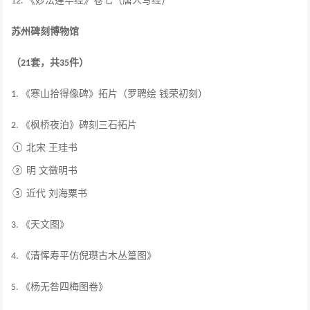
《妙法莲华经》卷七（唐人写经）
12.
苏州碑刻博物馆
（
套，共
件）
21
35
《寒山拾得像碑》拓片（罗聘绘 钱荣初刻）
1.
《枫桥夜泊》碑刻三石拓片
2.
北宋 王珪书
①
明 文徵明书
②
近代 刘海粟书
③
《天文图》
3.
《清恽寿平仿倪瓒古木丛篁图》
4.
《杨无咎四梅图卷》
5.