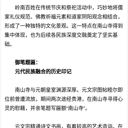
岭南百姓在传统节庆和祭祀活动中，巧妙地将儒
家礼仪规范、佛教祈福元素和道家阴阳观念相结合，
形成了一种独特的文化景观。这一特点在南山寺得到
集中体现，也为后续各民族深度交融奠定了坚实基
础。
御笔题匾：
元代民族融合的历史印记
南山寺与元朝皇室渊源深厚。元文宗图帖睦尔即
位前曾遭流放，期间两次途经贵港，在南山寺寻得心
灵的慰藉，并亲笔题写匾额“南山寺”。
元文宗精通诗文书画，有着较高的艺术造诣。在