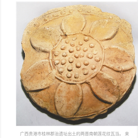
广西贵港市桂林郡治遗址出土的两晋南朝莲花纹瓦当。 来