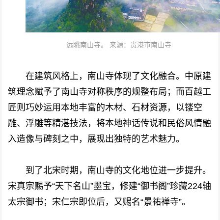
远眺南山寺。 来源：贵港市南山寺
在建筑风格上，南山寺体现了文化融合。中原建
筑理念赋予了南山寺对称秩序的规整布局；而百越工
匠则巧妙运用本地丰富的木材、石材资源，以镂空
雕、浮雕等精湛技法，将本地神话传说和民俗风情融
入造像与碑刻之中，展现出独特的艺术魅力。
到了北宋时期，南山寺的文化地位进一步提升。
宋真宗赐予“天下名山”墨宝，修建“御书阁”珍藏224轴
太宗御书；宋仁宗即位后，又赐名“景祐禅寺”。