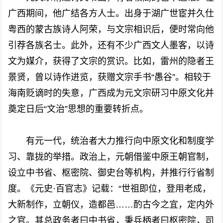
广西期间，他广结各方人士。出身于湖广世宦并久仕
粤西的蒙古族诗人阿荣，与文宗相识后，便时常向他
引荐各族名士。此外，还有不少广西文人墨客，以诗
文为媒介，获得了文宗的赏识。比如，雷州的隐者王
景贤，曾以诗作进览，获赠文宗手书“愚谷”。相较于
海南贬谪时的失意，广西成为元文宗研习中原文化并
奠定日后“文治”思想的重要转折点。
有元一代，统治者大力推行向中原文化和制度学
习、靠拢的举措。政治上，元朝借鉴中原王朝官制，
设立中书省、枢密院、御史台等机构，并推行行省制
度。《元史·百官志》记载：“世祖即位，登用老成，
大新制作，立朝仪，造都邑……酌古今之宜，定内外
之官。其总政务者曰中书省，秉兵柄者曰枢密院，司