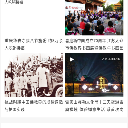
重庆华岩寺腊八节施粥 约8万余
喜迎新中国成立70周年 江苏太仓
人吃粥接福
市佛教界书画展暨佛教与书画艺
术座谈会开幕
2019-09-16
2019-09-16
抗战时期中国佛教界的戒律调适
雪窦山弥勒文化节 | 三天夜游雪
与护国实践
窦禅境 体验禅意生活 系首次向
公众免费开放