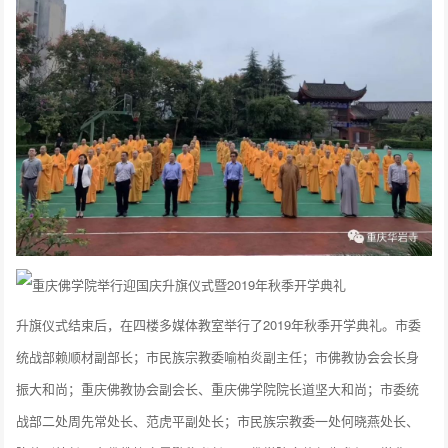
升旗仪式结束后，在四楼多媒体教室举行了2019年秋季开学典礼。市委
统战部赖顺材副部长；市民族宗教委喻柏炎副主任；市佛教协会会长身
振大和尚；重庆佛教协会副会长、重庆佛学院院长道坚大和尚；市委统
战部二处周先常处长、范虎平副处长；市民族宗教委一处何晓燕处长、