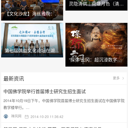
灵隐清供｜​荷塘月色（清炒西湖莲子）
【文化沙龙】海丝雅院：清代广州的海幢寺及外销画
第七届蕅益文化论坛在湖州安吉举办
“探弥·云冈：超沉浸数字光影+XR大空间展览”预展在云冈石窟云冈美术馆启幕
最新资讯
更多
中国佛学院举行首届博士研究生招生面试
2014年10月19日下午，中国佛学院首届博士研究生招生面试在中国佛学院
教学楼举行。…
禅风网
2014-10-20 11:36:42