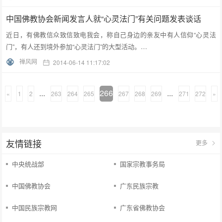
中国佛教协会新闻发言人就“心灵法门”有关问题发表谈话
近日，有佛教信众致信致电我会，称自己身边的亲友中有人信仰“心灵法
门”，有人还到境外参加“心灵法门”的大型活动。…
禅风网
2014-06-14 11:17:02
...
266
...
«
1
2
263
264
265
267
268
269
271
272
»
友情链接
更多
中央统战部
国家宗教事务局
中国佛教协会
广东民族宗教
中国民族宗教网
广东省佛教协会